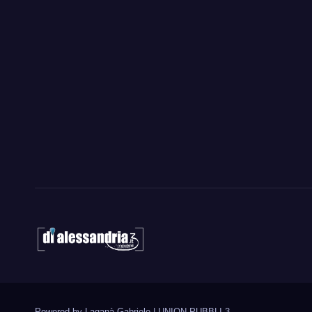
Powered by Laganà Gabriele
|
UNION PUBBLI 3