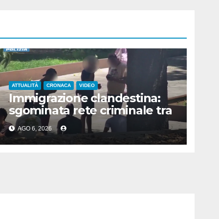
ATTUALITÀ
CRONACA
VIDEO
Immigrazione clandestina:
sgominata rete criminale tra
Algeria, Italia e Francia
AGO 6, 2026