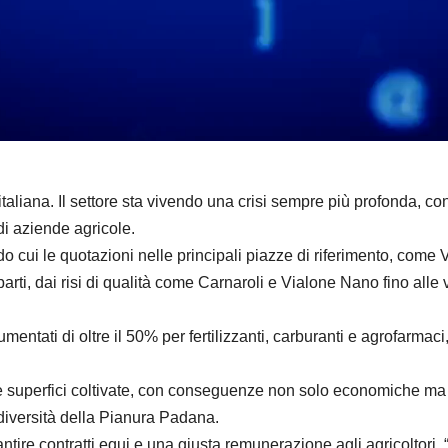
V
i
d
e
o
liana. Il settore sta vivendo una crisi sempre più profonda, con 
di aziende agricole.
o cui le quotazioni nelle principali piazze di riferimento, come V
mparti, dai risi di qualità come Carnaroli e Vialone Nano fino all
umentati di oltre il 50% per fertilizzanti, carburanti e agrofarmac
le superfici coltivate, con conseguenze non solo economiche ma a
odiversità della Pianura Padana.
antire contratti equi e una giusta remunerazione agli agricoltori.