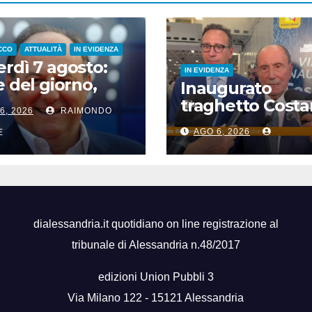
CCO
ATTUALITÀ
IN EVIDENZA
rdì 7 agosto:
IN EVIDENZA
e del giorno,
Inaugurato
i del giorno, nati
traghetto Costa
6, 2026
RAIMONDO
si, accadde
di Sicilia, Schifan
i
AGO 6, 2026
E
“Mantenuto
impegni presi”
dialessandria.it quotidiano on line registrazione al
tribunale di Alessandria n.48/2017
edizioni Union Pubbli 3
Via Milano 122 - 15121 Alessandria