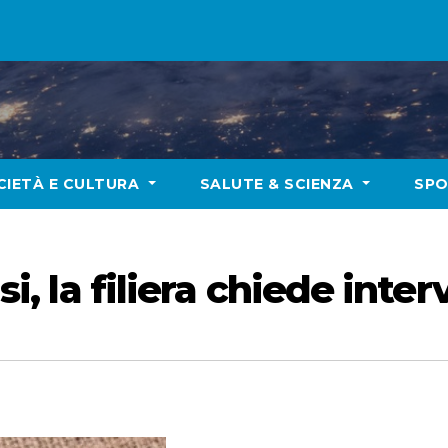
CIETÀ E CULTURA
SALUTE & SCIENZA
SP
isi, la filiera chiede inte