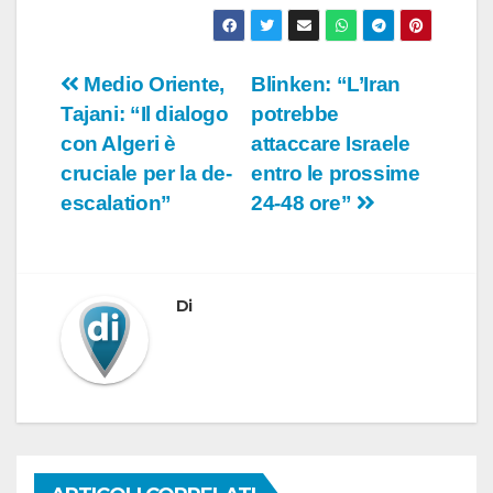
Navigazione
Medio Oriente,
Blinken: “L’Iran
Tajani: “Il dialogo
potrebbe
articoli
con Algeri è
attaccare Israele
cruciale per la de-
entro le prossime
escalation”
24-48 ore”
Di