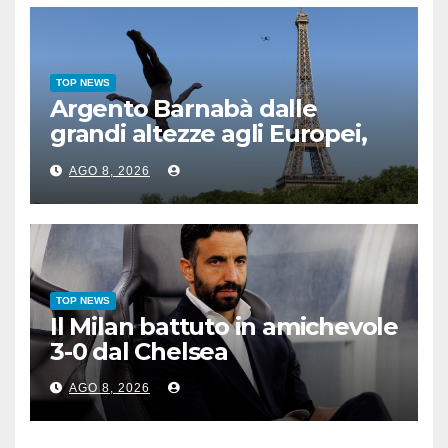
TOP NEWS
Argento Barnabà dalle
grandi altezze agli Europei,
bis azzurro dopo Cosetti
AGO 8, 2026
TOP NEWS
Il Milan battuto in amichevole
3-0 dal Chelsea
AGO 8, 2026