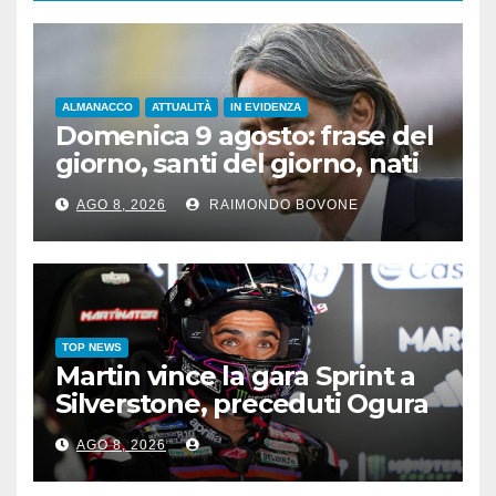
ALMANACCO
ATTUALITÀ
IN EVIDENZA
Domenica 9 agosto: frase del
giorno, santi del giorno, nati
famosi, accadde oggi
AGO 8, 2026
RAIMONDO BOVONE
TOP NEWS
Martin vince la gara Sprint a
Silverstone, preceduti Ogura
e Bezzecchi
AGO 8, 2026