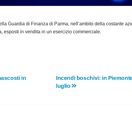
e
o
Guardia di Finanza di Parma, nell’ambito della costante azione
, esposti in vendita in un esercizio commerciale.
nascosti in
Incendi boschivi: in Piemont
luglio