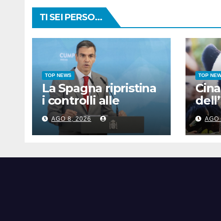
TI SEI PERSO...
TOP NEWS
TOP NE
La Spagna ripristina
Cina
i controlli alle
dell’
frontiere con l’Italia
dell
AGO 8, 2026
AGO 
pubb