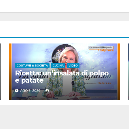
COSTUME & SOCIETÀ
CUCINA
VIDEO
Ricetta: un’insalata di polpo
e patate
AGO 7, 2026