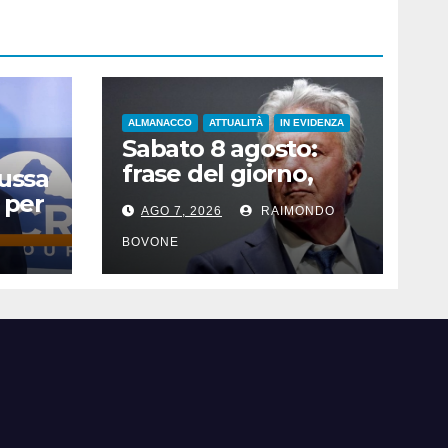
ALMANACCO
ATTUALITÀ
IN EVIDENZA
Sabato 8 agosto:
frase del giorno,
Russa
santi del giorno, nati
 per
AGO 7, 2026
RAIMONDO
famosi, accadde
oggi
BOVONE