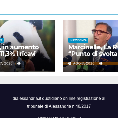
WS
IN EVIDENZA
, in aumento
Marcinelle, La 
11,3% i ricavi
“Punto di svolta
’industria
la sicurezza sul
7, 2026
AGO 7, 2026
licitaria
lavoro”
dialessandria.it quotidiano on line registrazione al
tribunale di Alessandria n.48/2017