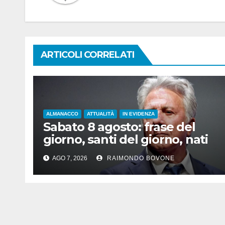
ARTICOLI CORRELATI
ALMANACCO
ATTUALITÀ
IN EVIDENZA
Sabato 8 agosto: frase del
giorno, santi del giorno, nati
famosi, accadde oggi
AGO 7, 2026
RAIMONDO BOVONE