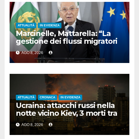
ATTUALITÀ
IN EVIDENZA
Marcinelle, Mattarella: “La
gestione dei flussi migratori
rispetti la dignità delle
AGO 8, 2026
persone”
ATTUALITÀ
CRONACA
IN EVIDENZA
Ucraina: attacchi russi nella
notte vicino Kiev, 3 morti tra
cui 1 bambino
AGO 8, 2026