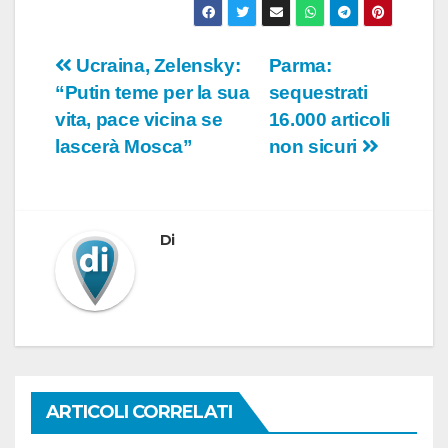
Navigazione
Ucraina, Zelensky:
Parma:
“Putin teme per la sua
sequestrati
articoli
vita, pace vicina se
16.000 articoli
lascerà Mosca”
non sicuri
Di
ARTICOLI CORRELATI