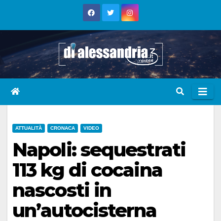
Skip
to
content
ATTUALITÀ
CRONACA
VIDEO
Napoli: sequestrati
113 kg di cocaina
nascosti in
un’autocisterna