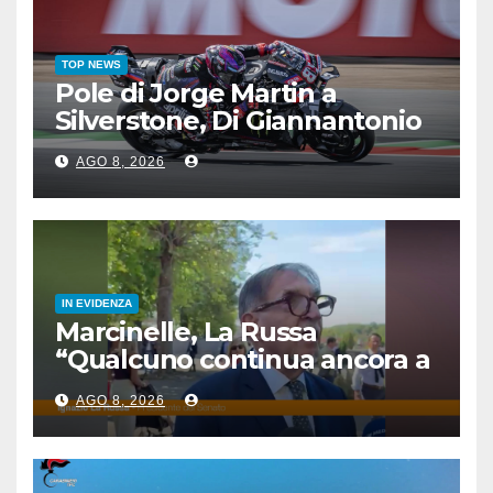
TOP NEWS
Pole di Jorge Martin a
Silverstone, Di Giannantonio
4°, Bezzecchi 5°
AGO 8, 2026
IN EVIDENZA
Marcinelle, La Russa
“Qualcuno continua ancora a
voltare le spalle”
AGO 8, 2026