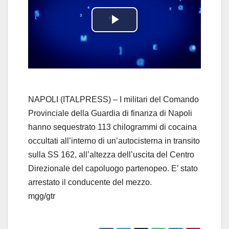
P
l
a
y
NAPOLI (ITALPRESS) – I militari del Comando
Provinciale della Guardia di finanza di Napoli
V
hanno sequestrato 113 chilogrammi di cocaina
occultati all’interno di un’autocisterna in transito
i
sulla SS 162, all’altezza dell’uscita del Centro
d
Direzionale del capoluogo partenopeo. E’ stato
arrestato il conducente del mezzo.
e
mgg/gtr
o