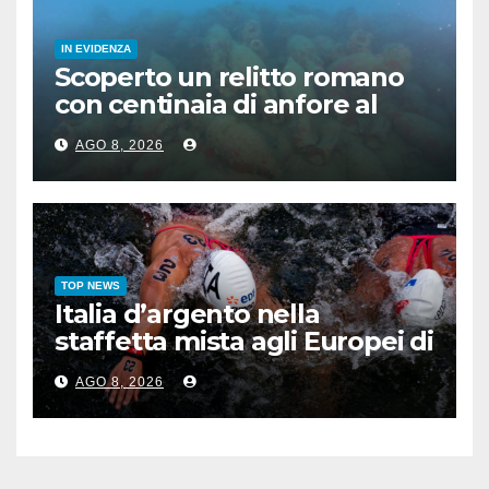
IN EVIDENZA
Scoperto un relitto romano
con centinaia di anfore al
largo di Mazara del Vallo
AGO 8, 2026
TOP NEWS
Italia d’argento nella
staffetta mista agli Europei di
nuoto di fondo
AGO 8, 2026