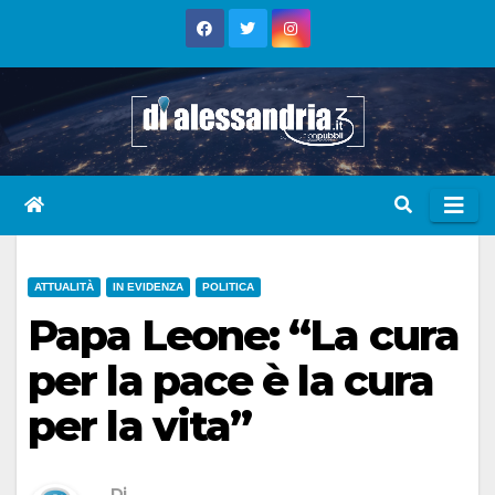
Skip
to
content
ATTUALITÀ
IN EVIDENZA
POLITICA
Papa Leone: “La cura
per la pace è la cura
per la vita”
Di