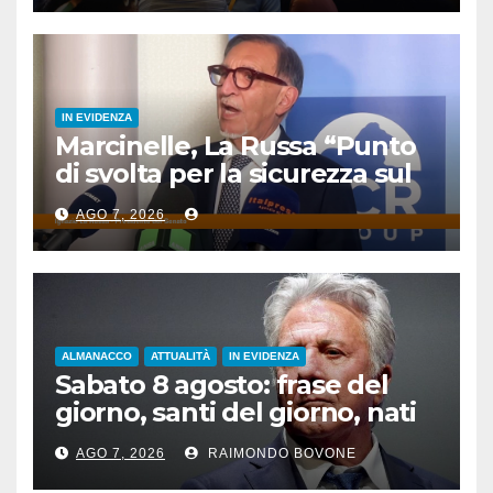
IN EVIDENZA
Marcinelle, La Russa “Punto
di svolta per la sicurezza sul
lavoro”
AGO 7, 2026
ALMANACCO
ATTUALITÀ
IN EVIDENZA
Sabato 8 agosto: frase del
giorno, santi del giorno, nati
famosi, accadde oggi
AGO 7, 2026
RAIMONDO BOVONE