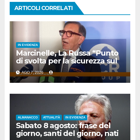
ARTICOLI CORRELATI
IN EVIDENZA
Marcinelle, La Russa “Punto
di svolta per la sicurezza sul
lavoro”
AGO 7, 2026
ALMANACCO
ATTUALITÀ
IN EVIDENZA
Sabato 8 agosto: frase del
giorno, santi del giorno, nati