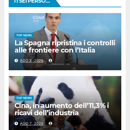
TI SEI PERSO...
TOP NEWS
La Spagna ripristina i controlli
alle frontiere con l’Italia
AGO 8, 2026
TOP NEWS
Cina, in aumento dell’11,3% i
ricavi dell’industria
pubblicitaria
AGO 7, 2026