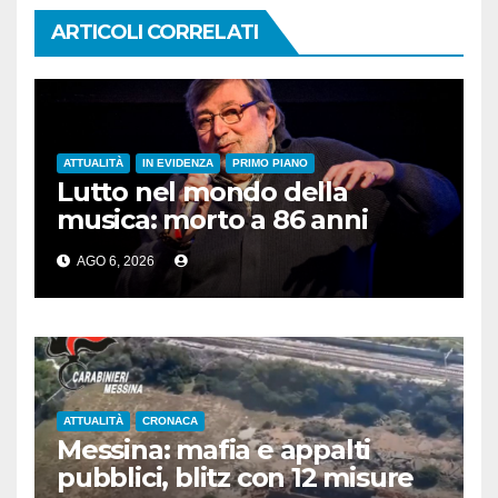
ARTICOLI CORRELATI
ATTUALITÀ
IN EVIDENZA
PRIMO PIANO
Lutto nel mondo della
musica: morto a 86 anni
Francesco Guccini
AGO 6, 2026
ATTUALITÀ
CRONACA
Messina: mafia e appalti
pubblici, blitz con 12 misure