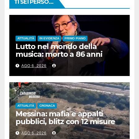
TI SEI PERSO...
ATTUALITÀ
IN EVIDENZA
PRIMO PIANO
Lutto nel mondo della
musica: morto a 86 anni
Francesco Guccini
AGO 6, 2026
ATTUALITÀ
CRONACA
Messina: mafia e appalti
pubblici, blitz con 12 misure
cautelari
AGO 6, 2026