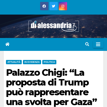
Skip
to
content
ATTUALITÀ
IN EVIDENZA
POLITICA
Palazzo Chigi: “La
proposta di Trump
può rappresentare
una svolta per Gaza”