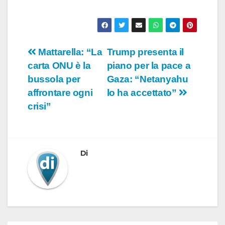
Navigazione
Mattarella: “La
Trump presenta il
carta ONU è la
piano per la pace a
articoli
bussola per
Gaza: “Netanyahu
affrontare ogni
lo ha accettato”
crisi”
Di