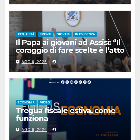
ATTUALITÀ
EVENTI
GIOVANI
IN EVIDENZA
Il Papa ai giovani ad Assisi: “Il
coraggio di fare scelte è l’atto
più rivoluzionario”
AGO 6, 2026
ECONOMIA
VIDEO
Tregua fiscale estiva, come
funziona
AGO 6, 2026