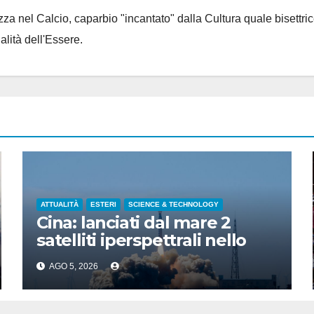
za nel Calcio, caparbio "incantato" dalla Cultura quale bisettrice
alità dell'Essere.
ATTUALITÀ
ESTERI
SCIENCE & TECHNOLOGY
Cina: lanciati dal mare 2
satelliti iperspettrali nello
Shandong
AGO 5, 2026