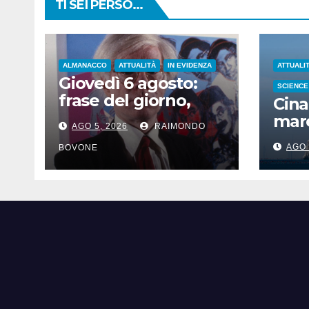
TI SEI PERSO...
ALMANACCO
ATTUALITÀ
IN EVIDENZA
ATTUALI
Giovedì 6 agosto:
SCIENCE
frase del giorno,
Cina
santi del giorno, nati
mare
AGO 5, 2026
RAIMONDO
famosi, accadde
iper
oggi
AGO 
BOVONE
Sha