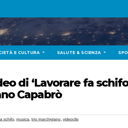
CIETÀ E CULTURA
SALUTE & SCIENZA
SP
deo di ‘Lavorare fa schif
iano Capabrò
,
,
,
fa schifo
musica
trio marchigiano
videoclip