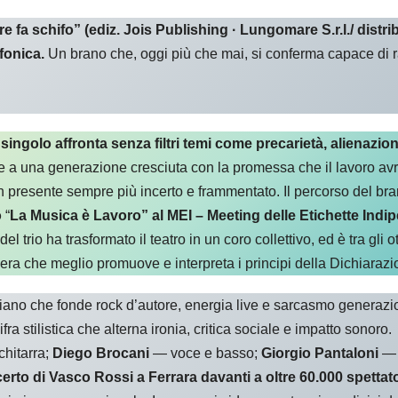
re fa schifo” (ediz. Jois Publishing · Lungomare S.r.l./ dis
fonica.
Un brano che, oggi più che mai, si conferma capace di ra
singolo affronta senza filtri temi come precarietà, alienazio
ce a una generazione cresciuta con la promessa che il lavoro avre
 un presente sempre più incerto e frammentato. Il percorso del b
o
“
La Musica è Lavoro” al MEI – Meeting delle Etichette Indi
 trio ha trasformato il teatro in un coro collettivo, ed è tra gli ot
era che meglio promuove e interpreta i principi della Dichiarazi
iano che fonde rock d’autore, energia live e sarcasmo generaz
ra stilistica che alterna ironia, critica sociale e impatto sonoro.
hitarra;
Diego Brocani
— voce e basso;
Giorgio Pantaloni
— 
rto di Vasco Rossi a Ferrara davanti a oltre 60.000 spettato