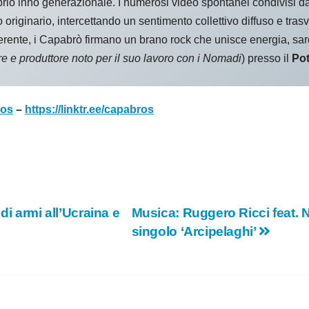
rio inno generazionale. I numerosi video spontanei condivisi dal
riginario, intercettando un sentimento collettivo diffuso e trasve
iverente, i Capabrò firmano un brano rock che unisce energia, s
e e produttore noto per il suo lavoro con i Nomadi
) presso il
Pot
ros
–
https://linktr.ee/capabros
di armi all’Ucraina e
Musica: Ruggero Ricci feat. Na
singolo ‘Arcipelaghi’