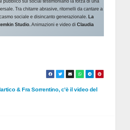
 pubblico sui social testimoniano la forza di una
rsale. Tra chitarre abrasive, ritornelli da cantare a
arcasmo sociale e disincanto generazionale.
La
emkin Studio.
Animazioni e video di
Claudia
rtico & Fra Sorrentino, c’è il video del