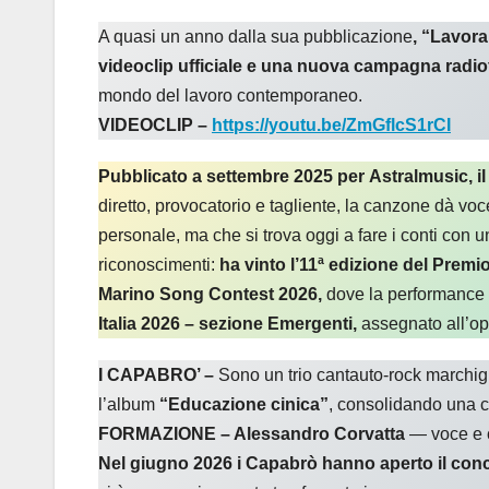
A quasi un anno dalla sua pubblicazione
, “Lavora
videoclip ufficiale e una nuova campagna radio
mondo del lavoro contemporaneo.
VIDEOCLIP –
https://youtu.be/ZmGflcS1rCI
Pubblicato a settembre 2025 per Astralmusic, il 
diretto, provocatorio e tagliente, la canzone dà vo
personale, ma che si trova oggi a fare i conti con
riconoscimenti:
ha vinto l’11ª edizione del Premi
Marino Song Contest 2026,
dove la performance del
Italia 2026 – sezione Emergenti,
assegnato all’op
I CAPABRO’ –
Sono un trio cantauto-rock marchig
l’album
“Educazione cinica”
, consolidando una cif
FORMAZIONE – Alessandro Corvatta
— voce e c
Nel giugno 2026 i Capabrò hanno aperto il conce