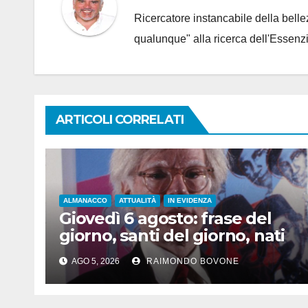
Ricercatore instancabile della bellez
qualunque" alla ricerca dell'Essenzi
ARTICOLI CORRELATI
ALMANACCO
ATTUALITÀ
IN EVIDENZA
Giovedì 6 agosto: frase del
giorno, santi del giorno, nati
famosi, accadde oggi
AGO 5, 2026
RAIMONDO BOVONE