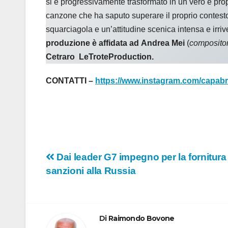
si è progressivamente trasformato in un vero e prop
canzone che ha saputo superare il proprio contesto o
squarciagola e un’attitudine scenica intensa e irr
produzione è affidata ad Andrea Mei
(
compositor
Cetraro
LeTroteProduction.
CONTATTI –
https://www.instagram.com/capab
Navigazione
Dai leader G7 impegno per la fornitura 
sanzioni alla Russia
articoli
Di
Raimondo Bovone