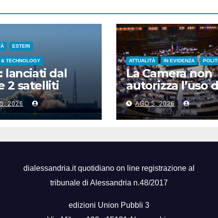
TÀ
ESTERI
 & TECHNOLOGY
ATTUALITÀ
IN EVIDENZA
POLIT
: lanciati dal
La Camera non
 2 satelliti
autorizza l’uso d
spettrali nello
chat di Delmast
5, 2026
AGO 5, 2026
ndong
voto a scrutinio
segreto
dialessandria.it quotidiano on line registrazione al
tribunale di Alessandria n.48/2017
edizioni Union Pubbli 3