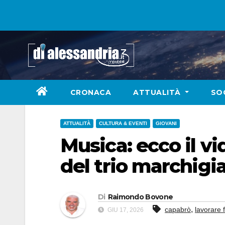
Skip
to
content
CRONACA
ATTUALITÀ
SO
ATTUALITÀ
CULTURA & EVENTI
GIOVANI
Musica: ecco il vi
del trio marchig
Di
Raimondo Bovone
,
capabrò
lavorare 
GIU 17, 2026