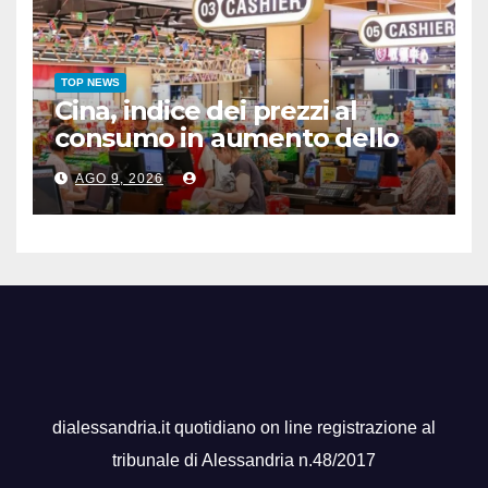
TOP NEWS
Cina, indice dei prezzi al
consumo in aumento dello
0,5% a luglio
AGO 9, 2026
dialessandria.it quotidiano on line registrazione al
tribunale di Alessandria n.48/2017