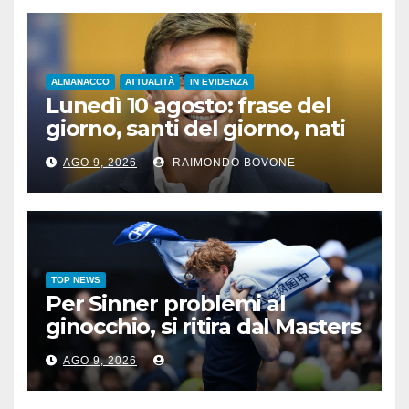
ALMANACCO
ATTUALITÀ
IN EVIDENZA
Lunedì 10 agosto: frase del
giorno, santi del giorno, nati
famosi, accadde oggi
AGO 9, 2026
RAIMONDO BOVONE
TOP NEWS
Per Sinner problemi al
ginocchio, si ritira dal Masters
1000 di Cincinnati
AGO 9, 2026