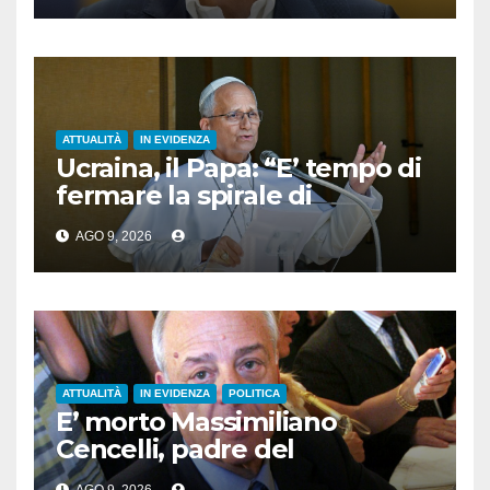
ATTUALITÀ
IN EVIDENZA
Ucraina, il Papa: “E’ tempo di
fermare la spirale di
violenza”
AGO 9, 2026
ATTUALITÀ
IN EVIDENZA
POLITICA
E’ morto Massimiliano
Cencelli, padre del
“manuale” omonimo
AGO 9, 2026