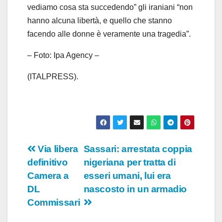
vediamo cosa sta succedendo” gli iraniani “non
hanno alcuna libertà, e quello che stanno
facendo alle donne è veramente una tragedia”.
– Foto: Ipa Agency –
(ITALPRESS).
Navigazione
Via libera
Sassari: arrestata coppia
definitivo
nigeriana per tratta di
articoli
Camera a
esseri umani, lui era
DL
nascosto in un armadio
Commissari