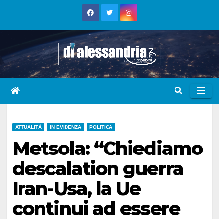
Skip
to
content
ATTUALITÀ
IN EVIDENZA
POLITICA
Metsola: “Chiediamo
descalation guerra
Iran-Usa, la Ue
continui ad essere