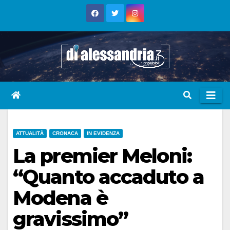
Skip
to
content
ATTUALITÀ
CRONACA
IN EVIDENZA
La premier Meloni:
“Quanto accaduto a
Modena è
gravissimo”