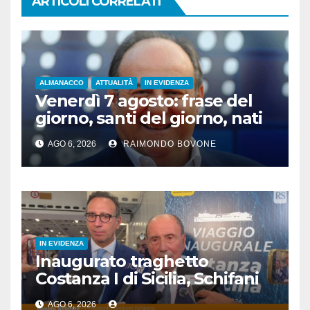
ARTICOLI CORRELATI
ALMANACCO
ATTUALITÀ
IN EVIDENZA
Venerdì 7 agosto: frase del
giorno, santi del giorno, nati
famosi, accadde oggi
AGO 6, 2026
RAIMONDO BOVONE
IN EVIDENZA
Inaugurato traghetto
Costanza I di Sicilia, Schifani
“Mantenuto impegni presi”
AGO 6, 2026