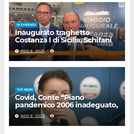
IN EVIDENZA
Inaugurato traghetto
Costanza I di Sicilia, Schifani
“Mantenuto impegni presi”
AGO 6, 2026
TOP NEWS
Covid, Conte “Piano
pandemico 2006 inadeguato,
virus senza precedenti”
AGO 6, 2026