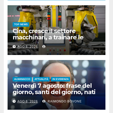
TOP NEWS
Cina, cresce il settore
macchinari, a trainare le
“attrezzature intelligenti”
AGO 6, 2026
ALMANACCO
ATTUALITÀ
IN EVIDENZA
Venerdì 7 agosto: frase del
giorno, santi del giorno, nati
famosi, accadde oggi
AGO 6, 2026
RAIMONDO BOVONE