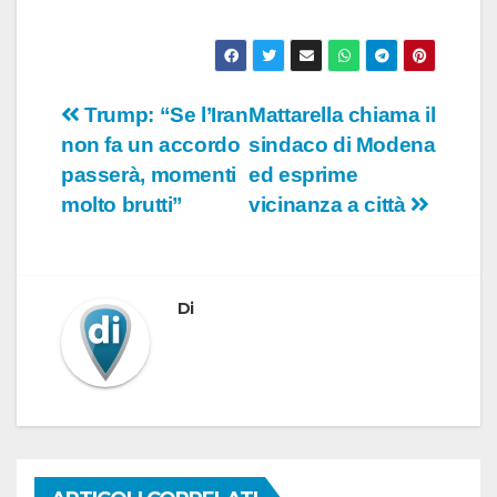
Navigazione
Trump: “Se l’Iran
Mattarella chiama il
non fa un accordo
sindaco di Modena
articoli
passerà, momenti
ed esprime
molto brutti”
vicinanza a città
Di