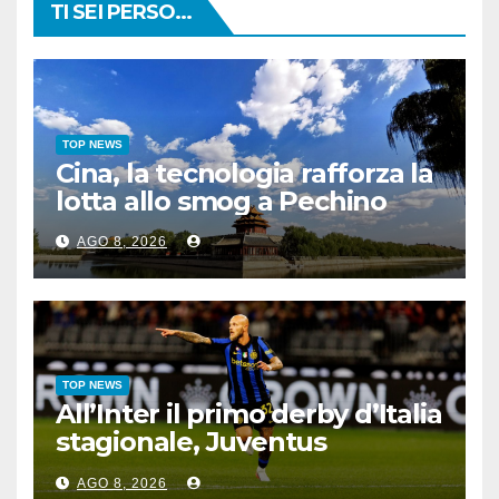
TI SEI PERSO...
TOP NEWS
Cina, la tecnologia rafforza la
lotta allo smog a Pechino
AGO 8, 2026
TOP NEWS
All’Inter il primo derby d’Italia
stagionale, Juventus
sconfitta 2-1
AGO 8, 2026