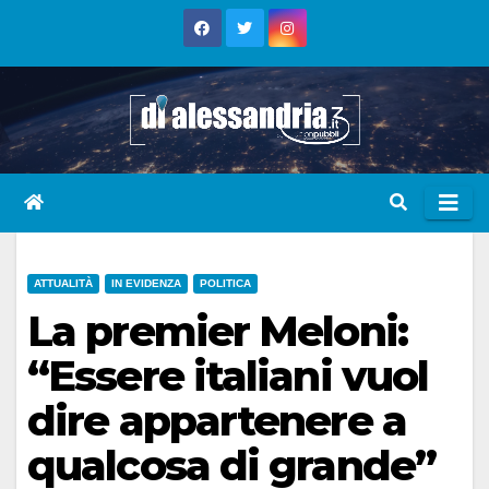
Skip
to
content
ATTUALITÀ
IN EVIDENZA
POLITICA
La premier Meloni:
“Essere italiani vuol
dire appartenere a
qualcosa di grande”