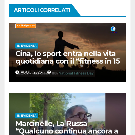
ARTICOLI CORRELATI
IN EVIDENZA
Cina, lo sport entra nella vita
quotidiana con il “fitness in 15
minuti”
AGO 8, 2026
IN EVIDENZA
Marcinelle, La Russa
“Qualcuno continua ancora a