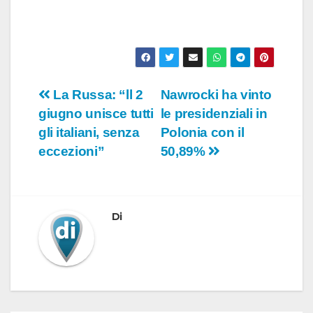
Navigazione
La Russa: “ll 2
Nawrocki ha vinto
giugno unisce tutti
le presidenziali in
articoli
gli italiani, senza
Polonia con il
eccezioni”
50,89%
Di