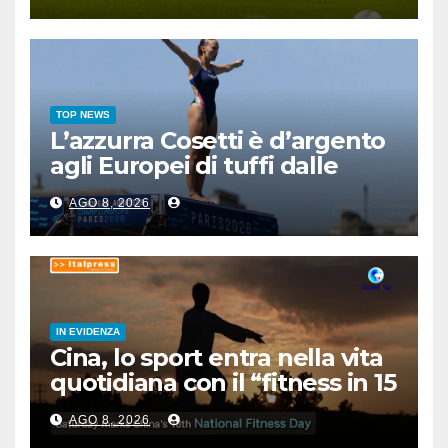
TOP NEWS
L’azzurra Cosetti è d’argento
agli Europei di tuffi dalle
grandi altezze
AGO 8, 2026
IN EVIDENZA
Cina, lo sport entra nella vita
quotidiana con il “fitness in 15
minuti”
AGO 8, 2026