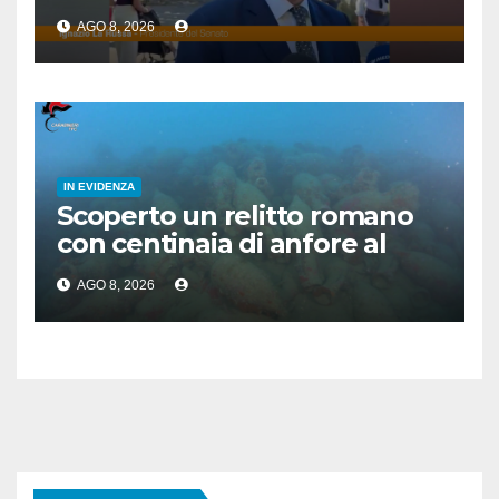
voltare le spalle”
AGO 8, 2026
IN EVIDENZA
Scoperto un relitto romano
con centinaia di anfore al
largo di Mazara del Vallo
AGO 8, 2026