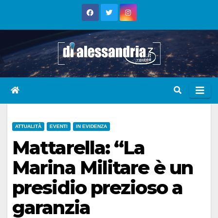
Skip
to
content
ATTUALITÀ
EVENTI
IN EVIDENZA
Mattarella: “La
Marina Militare è un
presidio prezioso a
garanzia