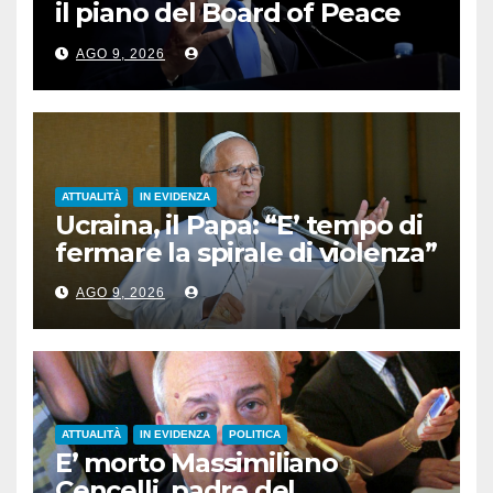
il piano del Board of Peace
per Gaza”
AGO 9, 2026
ATTUALITÀ
IN EVIDENZA
Ucraina, il Papa: “E’ tempo di
fermare la spirale di violenza”
AGO 9, 2026
ATTUALITÀ
IN EVIDENZA
POLITICA
E’ morto Massimiliano
Cencelli, padre del