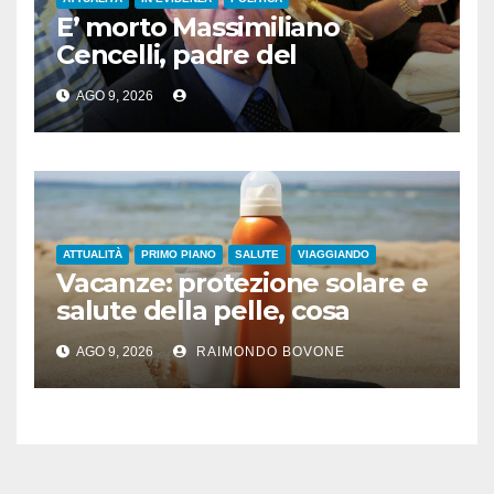
E’ morto Massimiliano
Cencelli, padre del
“manuale” omonimo
AGO 9, 2026
ATTUALITÀ
PRIMO PIANO
SALUTE
VIAGGIANDO
Vacanze: protezione solare e
salute della pelle, cosa
dicono le evidenze
AGO 9, 2026
RAIMONDO BOVONE
scientifiche