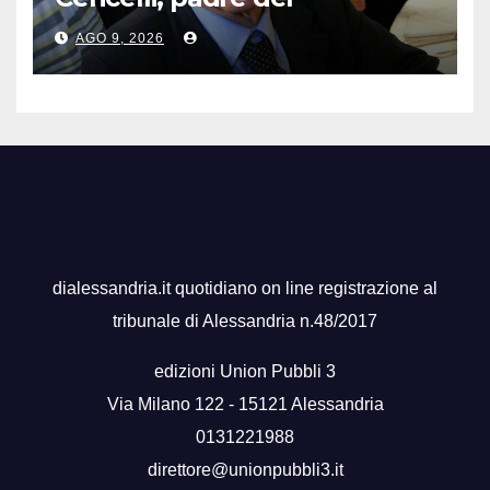
“manuale” omonimo
AGO 9, 2026
dialessandria.it quotidiano on line registrazione al
tribunale di Alessandria n.48/2017
edizioni Union Pubbli 3
Via Milano 122 - 15121 Alessandria
0131221988
direttore@unionpubbli3.it