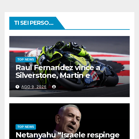
TI SEI PERSO...
TOP NEWS
Raul Fernandez vince a
Silverstone, Martin e
Bezzecchi sul podio
AGO 9, 2026
TOP NEWS
Netanyahu “Israele respinge