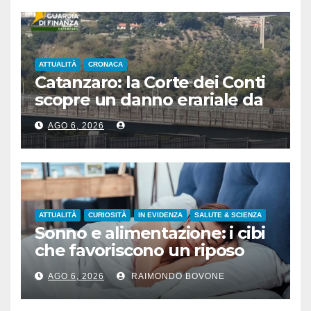
ATTUALITÀ
CRONACA
Catanzaro: la Corte dei Conti
scopre un danno erariale da
600.000 euro sui depuratori
AGO 6, 2026
ATTUALITÀ
CURIOSITÀ
IN EVIDENZA
SALUTE & SCIENZA
Sonno e alimentazione: i cibi
che favoriscono un riposo
naturale
AGO 6, 2026
RAIMONDO BOVONE