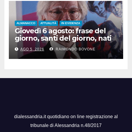
ALMANACCO
ATTUALITÀ
IN EVIDENZA
Giovedì 6 agosto: frase del
giorno, santi del giorno, nati
famosi, accadde oggi
AGO 5, 2026
RAIMONDO BOVONE
dialessandria.it quotidiano on line registrazione al
tribunale di Alessandria n.48/2017