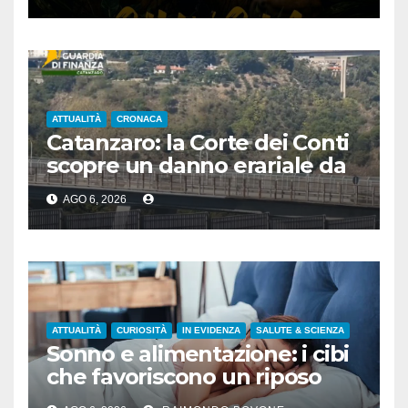
ATTUALITÀ
CRONACA
Catanzaro: la Corte dei Conti
scopre un danno erariale da
600.000 euro sui depuratori
AGO 6, 2026
ATTUALITÀ
CURIOSITÀ
IN EVIDENZA
SALUTE & SCIENZA
Sonno e alimentazione: i cibi
che favoriscono un riposo
naturale