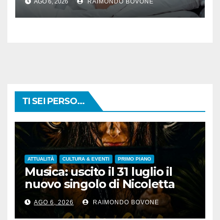
AGO 6, 2026
RAIMONDO BOVONE
TI SEI PERSO...
ATTUALITÀ
CULTURA & EVENTI
PRIMO PIANO
Musica: uscito il 31 luglio il
nuovo singolo di Nicoletta
Pedrini, ‘Giungla’
AGO 6, 2026
RAIMONDO BOVONE