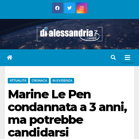
Skip
to
content
ATTUALITÀ
CRONACA
IN EVIDENZA
Marine Le Pen
condannata a 3 anni,
ma potrebbe
candidarsi