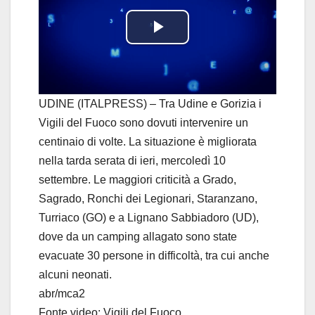
P
l
a
UDINE (ITALPRESS) – Tra Udine e Gorizia i
Vigili del Fuoco sono dovuti intervenire un
y
centinaio di volte. La situazione è migliorata
nella tarda serata di ieri, mercoledì 10
V
settembre. Le maggiori criticità a Grado,
i
Sagrado, Ronchi dei Legionari, Staranzano,
Turriaco (GO) e a Lignano Sabbiadoro (UD),
d
dove da un camping allagato sono state
evacuate 30 persone in difficoltà, tra cui anche
e
alcuni neonati.
o
abr/mca2
Fonte video: Vigili del Fuoco