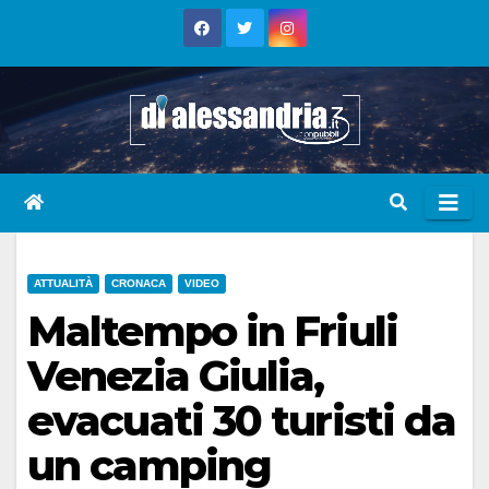
Skip
to
content
ATTUALITÀ
CRONACA
VIDEO
Maltempo in Friuli
Venezia Giulia,
evacuati 30 turisti da
un camping