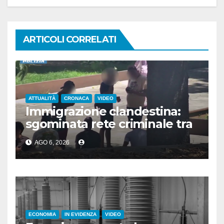
ARTICOLI CORRELATI
ATTUALITÀ
CRONACA
VIDEO
Immigrazione clandestina:
sgominata rete criminale tra
Algeria, Italia e Francia
AGO 6, 2026
ECONOMIA
IN EVIDENZA
VIDEO