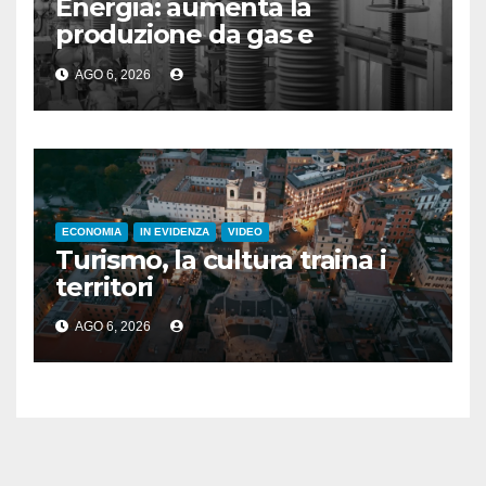
Energia: aumenta la
produzione da gas e
fotovoltaico
AGO 6, 2026
ECONOMIA
IN EVIDENZA
VIDEO
Turismo, la cultura traina i
territori
AGO 6, 2026