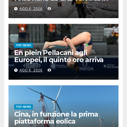
zona permafrost
AGO 6, 2026
TOP NEWS
En plein Pellacani agli
Europei, il quinto oro arriva
nel sincro con Pizzini
AGO 6, 2026
TOP NEWS
Cina, in funzione la prima
piattaforma eolica