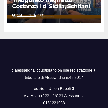
Inaugurato traghetto
Costanza I di Sicilia, Schifani
“Mantenuto impegni presi”
AGO 6, 2026
dialessandria.it quotidiano on line registrazione al
tribunale di Alessandria n.48/2017
edizioni Union Pubbli 3
Via Milano 122 - 15121 Alessandria
0131221988