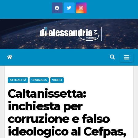
Skip
to
content
ATTUALITÀ
CRONACA
VIDEO
Caltanissetta:
inchiesta per
corruzione e falso
ideologico al Cefpas,