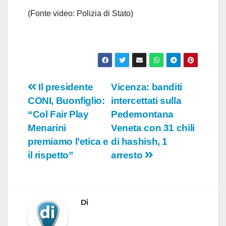
o
(Fonte video: Polizia di Stato)
Navigazione
Il presidente
Vicenza: banditi
CONI, Buonfiglio:
intercettati sulla
articoli
“Col Fair Play
Pedemontana
Menarini
Veneta con 31 chili
premiamo l’etica e
di hashish, 1
il rispetto”
arresto
Di