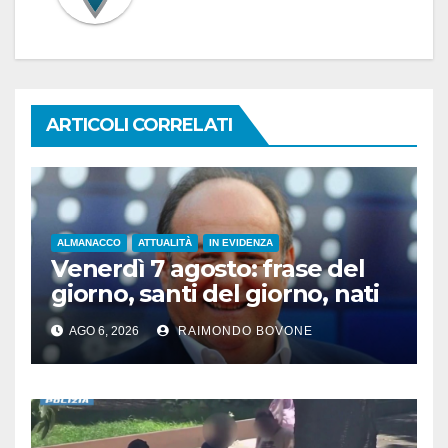
ARTICOLI CORRELATI
ALMANACCO
ATTUALITÀ
IN EVIDENZA
Venerdì 7 agosto: frase del
giorno, santi del giorno, nati
famosi, accadde oggi
AGO 6, 2026
RAIMONDO BOVONE