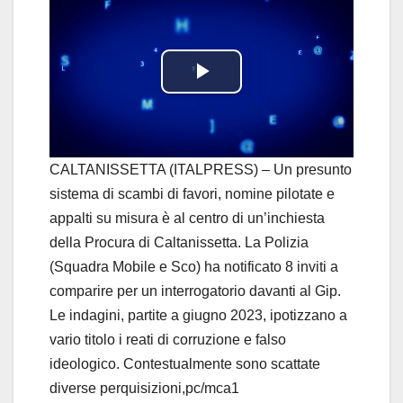
P
l
a
CALTANISSETTA (ITALPRESS) – Un presunto
sistema di scambi di favori, nomine pilotate e
y
appalti su misura è al centro di un’inchiesta
della Procura di Caltanissetta. La Polizia
V
(Squadra Mobile e Sco) ha notificato 8 inviti a
i
comparire per un interrogatorio davanti al Gip.
Le indagini, partite a giugno 2023, ipotizzano a
d
vario titolo i reati di corruzione e falso
ideologico. Contestualmente sono scattate
e
diverse perquisizioni,pc/mca1