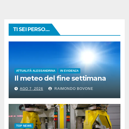
TI SEI PERSO...
ATTUALITÀ ALESSANDRINA
IN EVIDENZA
Il meteo del fine settimana
AGO 7, 2026
RAIMONDO BOVONE
TOP NEWS