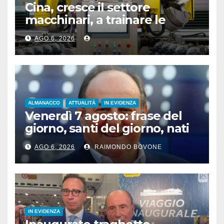
Cina, cresce il settore
macchinari, a trainare le
“attrezzature intelligenti”
AGO 6, 2026
ALMANACCO
ATTUALITÀ
IN EVIDENZA
Venerdì 7 agosto: frase del
giorno, santi del giorno, nati
famosi, accadde oggi
AGO 6, 2026
RAIMONDO BOVONE
IN EVIDENZA