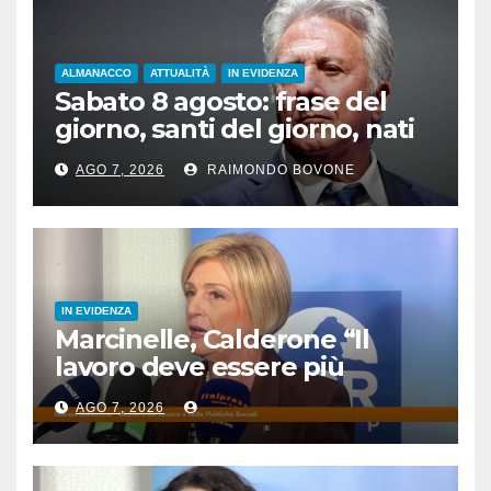
ALMANACCO
ATTUALITÀ
IN EVIDENZA
Sabato 8 agosto: frase del
giorno, santi del giorno, nati
famosi, accadde oggi
AGO 7, 2026
RAIMONDO BOVONE
IN EVIDENZA
Marcinelle, Calderone “Il
lavoro deve essere più
sicuro”
AGO 7, 2026