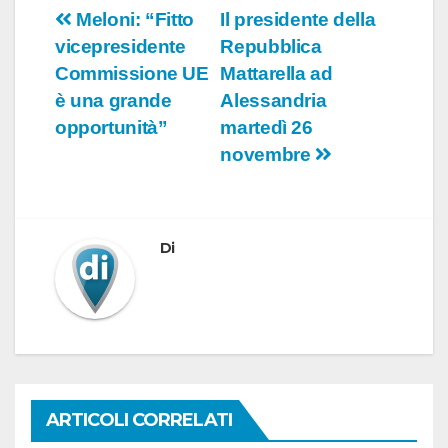
Navigazione
Meloni: “Fitto
Il presidente della
vicepresidente
Repubblica
articoli
Commissione UE
Mattarella ad
è una grande
Alessandria
opportunità”
martedì 26
novembre
Di
ARTICOLI CORRELATI