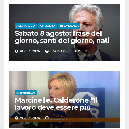
ALMANACCO
ATTUALITÀ
IN EVIDENZA
Sabato 8 agosto: frase del
giorno, santi del giorno, nati
famosi, accadde oggi
AGO 7, 2026
RAIMONDO BOVONE
IN EVIDENZA
Marcinelle, Calderone “Il
lavoro deve essere più
sicuro”
AGO 7, 2026