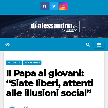
Skip
to
content
ATTUALITÀ
IN EVIDENZA
Il Papa ai giovani:
“Siate liberi, attenti
alle illusioni social”
Di