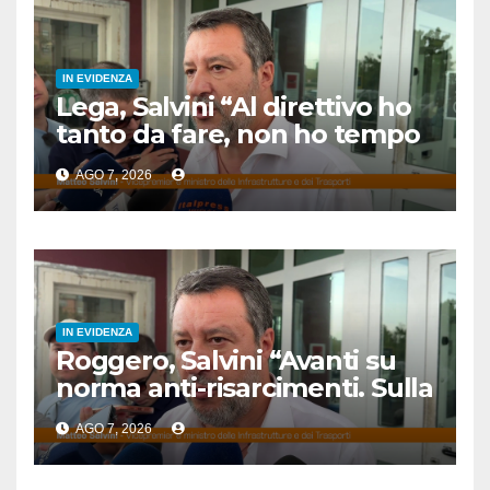
IN EVIDENZA
Lega, Salvini “Al direttivo ho
tanto da fare, non ho tempo
per litigare”
AGO 7, 2026
IN EVIDENZA
Roggero, Salvini “Avanti su
norma anti-risarcimenti. Sulla
grazia profilo basso”
AGO 7, 2026