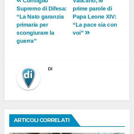
Navigazione
Consiglio
Vaticano, le
Supremo di Difesa:
prime parole di
articoli
“La Nato garanzia
Papa Leone XIV:
primaria per
“La pace sia con
scongiurare la
voi”
guerra”
Di
ARTICOLI CORRELATI