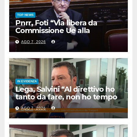
TOP NEWS
Pnrr, Foti “Via libera da
Commissione Ue alla
proposta di revisione
AGO 7, 2026
dell’Italia”
IN EVIDENZA
Lega, Salvini “Al direttivo ho
tanto da fare, non ho tempo
per litigare”
AGO 7, 2026