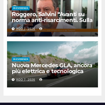
IN EVIDENZA
Roggero, Salvini “Avanti su
norma anti-risarcimenti. Sulla
grazia profilo basso”
AGO 7, 2026
IN EVIDENZA
Nuova Mercedes GLA, ancora
più elettrica e tecnologica
AGO 7, 2026