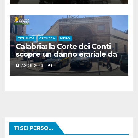
ATTUALITÀ
CRONACA
VIDEO
Calabria: la Corte dei Conti
scopre un danno erariale da
600.000 euro sui depuratori
AGO 6, 2026
TI SEI PERSO...