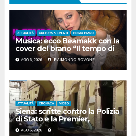
ATTUALITÀ
CULTURA & EVENTI
PRIMO PIANO
Musica: ecco Beamakk con la
cover del brano “Il tempo di
morire” di Battisti
AGO 6, 2026
RAIMONDO BOVONE
ATTUALITÀ
CRONACA
VIDEO
Siena: scritte contro la Polizia
di Stato e la Premier,
denunciato un 24enne
AGO 6, 2026
albanese