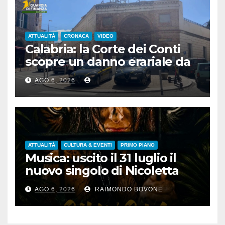
ATTUALITÀ
CRONACA
VIDEO
Calabria: la Corte dei Conti
scopre un danno erariale da
600.000 euro sui depuratori
AGO 6, 2026
ATTUALITÀ
CULTURA & EVENTI
PRIMO PIANO
Musica: uscito il 31 luglio il
nuovo singolo di Nicoletta
Pedrini, ‘Giungla’
AGO 6, 2026
RAIMONDO BOVONE