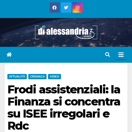
Skip
to
content
ATTUALITÀ
CRONACA
VIDEO
Frodi assistenziali: la
Finanza si concentra
su ISEE irregolari e
Rdc