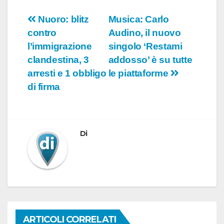
Navigazione
Nuoro: blitz
Musica: Carlo
contro
Audino, il nuovo
articoli
l’immigrazione
singolo ‘Restami
clandestina, 3
addosso’ è su tutte
arresti e 1 obbligo
le piattaforme
di firma
Di
ARTICOLI CORRELATI