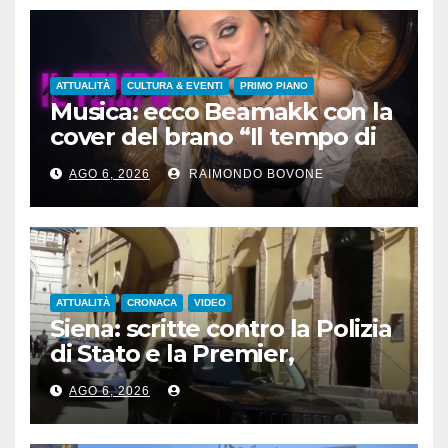
ATTUALITÀ
CULTURA & EVENTI
PRIMO PIANO
Musica: ecco Beamakk con la
cover del brano “Il tempo di
morire” di Battisti
AGO 6, 2026
RAIMONDO BOVONE
ATTUALITÀ
CRONACA
VIDEO
Siena: scritte contro la Polizia
di Stato e la Premier,
denunciato un 24enne
AGO 6, 2026
albanese