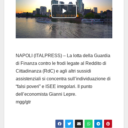
P
l
a
y
NAPOLI (ITALPRESS) – La lotta della Guardia
di Finanza contro le frodi legate al Reddito di
V
Cittadinanza (RdC) e agli altri sussidi
assistenziali si concentra sull’individuazione di
i
“falsi poveri” e ISEE irregolari. Il punto
d
dell’economista Gianni Lepre.
mgg/gtr
e
o