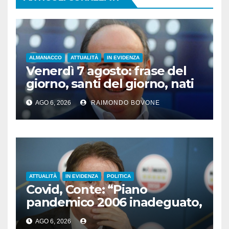
ALMANACCO
ATTUALITÀ
IN EVIDENZA
Venerdì 7 agosto: frase del
giorno, santi del giorno, nati
famosi, accadde oggi
AGO 6, 2026
RAIMONDO BOVONE
ATTUALITÀ
IN EVIDENZA
POLITICA
Covid, Conte: “Piano
pandemico 2006 inadeguato,
virus senza precedenti”
AGO 6, 2026