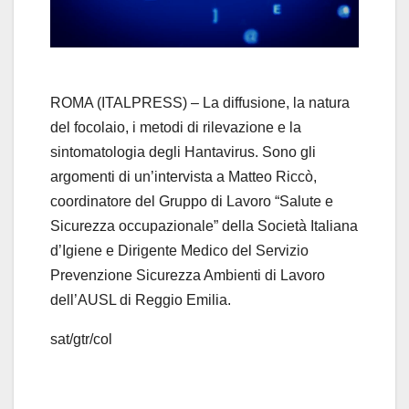
l
a
y
ROMA (ITALPRESS) – La diffusione, la natura
del focolaio, i metodi di rilevazione e la
V
sintomatologia degli Hantavirus. Sono gli
argomenti di un’intervista a Matteo Riccò,
i
coordinatore del Gruppo di Lavoro “Salute e
d
Sicurezza occupazionale” della Società Italiana
d’Igiene e Dirigente Medico del Servizio
e
Prevenzione Sicurezza Ambienti di Lavoro
dell’AUSL di Reggio Emilia.
o
sat/gtr/col