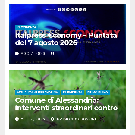
IN EVIDENZA
Italpress €conomy – Puntata
del 7 agosto 2026
AGO 7, 2026
ATTUALITÀ ALESSANDRINA
IN EVIDENZA
PRIMO PIANO
Comune di Alessandria:
interventi straordinari contro
le zanzare
AGO 7, 2026
RAIMONDO BOVONE