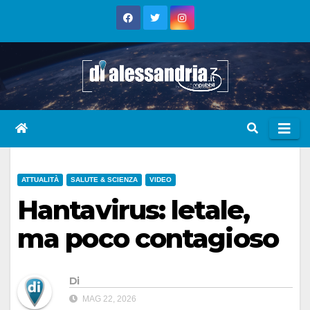
Skip
to
content
ATTUALITÀ
SALUTE & SCIENZA
VIDEO
Hantavirus: letale,
ma poco contagioso
Di
MAG 22, 2026