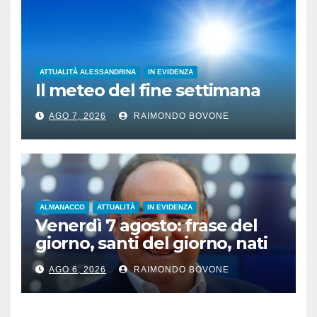
ATTUALITÀ ALESSANDRINA
IN EVIDENZA
Il meteo del fine settimana
AGO 7, 2026
RAIMONDO BOVONE
ALMANACCO
ATTUALITÀ
IN EVIDENZA
Venerdì 7 agosto: frase del
giorno, santi del giorno, nati
famosi, accadde oggi
AGO 6, 2026
RAIMONDO BOVONE