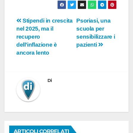
Navigazione
Stipendi in crescita
Psoriasi, una
nel 2025, ma il
scuola per
articoli
recupero
sensibilizzare i
dell’inflazione è
pazienti
ancora lento
Di
ARTICOLI CORRELATI