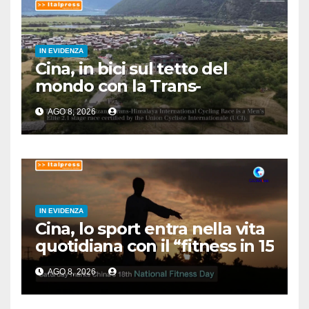
IN EVIDENZA
Cina, in bici sul tetto del
mondo con la Trans-
Himalaya Race
AGO 8, 2026
IN EVIDENZA
Cina, lo sport entra nella vita
quotidiana con il “fitness in 15
minuti”
AGO 8, 2026