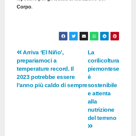
Corpo
.
Navigazione
Arriva ‘El Niño’,
La
prepariamoci a
corilicoltura
articoli
temperature record. Il
piemontese
2023 potrebbe essere
è
l’anno più caldo di sempre
sostenibile
e attenta
alla
nutrizione
del terreno