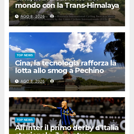
mondo con la Trans-Himalaya
Race
AGO 8, 2026
TOP NEWS
Cina, la tecnologia rafforza la
lotta allo smog a Pechino
AGO 8, 2026
TOP NEWS
All’Inter il primo derby d’Italia