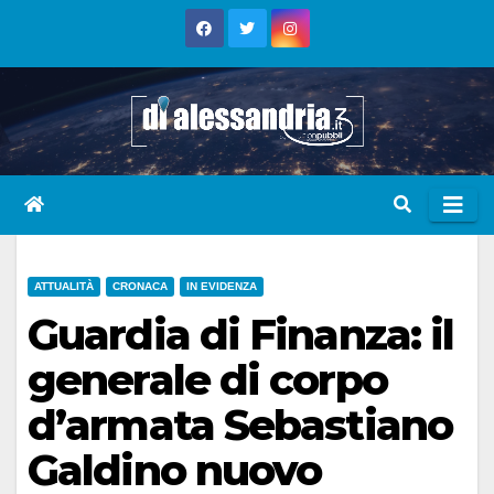
Skip
to
content
ATTUALITÀ
CRONACA
IN EVIDENZA
Guardia di Finanza: il
generale di corpo
d’armata Sebastiano
Galdino nuovo