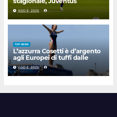
stagionale, Juventus
sconfitta 2-1
AGO 8, 2026
TOP NEWS
L’azzurra Cosetti è d’argento
agli Europei di tuffi dalle
grandi altezze
AGO 8, 2026