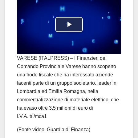
P
l
a
VARESE (ITALPRESS) – I Finanzieri del
Comando Provinciale Varese hanno scoperto
y
una frode fiscale che ha interessato aziende
facenti parte di un gruppo societario, leader in
V
Lombardia ed Emilia Romagna, nella
i
commercializzazione di materiale elettrico, che
ha evaso oltre 3,5 milioni di euro di
d
I.V.A..trl/mca1
e
(Fonte video: Guardia di Finanza)