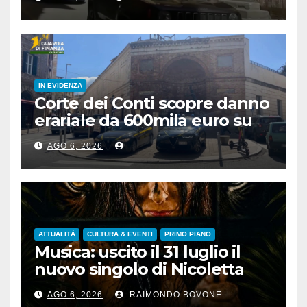
IN EVIDENZA
Corte dei Conti scopre danno
erariale da 600mila euro su
depuratori in Calabria
AGO 6, 2026
ATTUALITÀ
CULTURA & EVENTI
PRIMO PIANO
Musica: uscito il 31 luglio il
nuovo singolo di Nicoletta
Pedrini, ‘Giungla’
AGO 6, 2026
RAIMONDO BOVONE