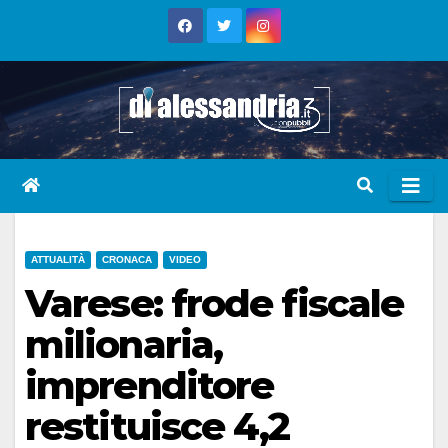
Skip
to
content
ATTUALITÀ
CRONACA
VIDEO
Varese: frode fiscale
milionaria,
imprenditore
restituisce 4,2