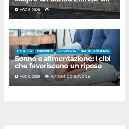
600.000 euro sui depuratori
AGO 6, 2026
ATTUALITÀ
CURIOSITÀ
IN EVIDENZA
SALUTE & SCIENZA
Sonno e alimentazione: i cibi
che favoriscono un riposo
naturale
AGO 6, 2026
RAIMONDO BOVONE