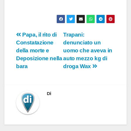
o
Navigazione
Papa, il rito di
Trapani:
Constatazione
denunciato un
articoli
della morte e
uomo che aveva in
Deposizione nella
auto mezzo kg di
bara
droga Wax
Di