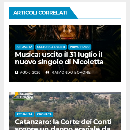
ARTICOLI CORRELATI
ATTUALITÀ
CULTURA & EVENTI
PRIMO PIANO
Musica: uscito il 31 luglio il
nuovo singolo di Nicoletta
Pedrini, ‘Giungla’
AGO 6, 2026
RAIMONDO BOVONE
ATTUALITÀ
CRONACA
Catanzaro: la Corte dei Conti
scopre un danno erariale da