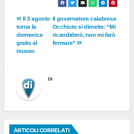
Navigazione
Il 3 agosto
Il governatore calabrese
torna la
Occhiuto si dimette: “Mi
articoli
domenica
ricandiderò, non mi farò
gratis al
fermare”
museo
Di
ARTICOLI CORRELATI