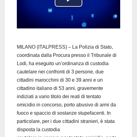
P
l
a
y
MILANO (ITALPRESS) – La Polizia di Stato,
coordinata dalla Procura presso il Tribunale di
V
Lodi, ha eseguito un’ordinanza di custodia
cautelare nei confronti di 3 persone, due
i
cittadini marocchini di 30 e 39 anni e un
d
cittadino italiano di 53 anni, gravemente
indiziati a vario titolo dei reati di tentato
e
omicidio in concorso, porto abusivo di armi da
fuoco e spaccio di sostanze stupefacenti. In
o
particolare, per i due cittadini stranieri, è stata
disposta la custodia