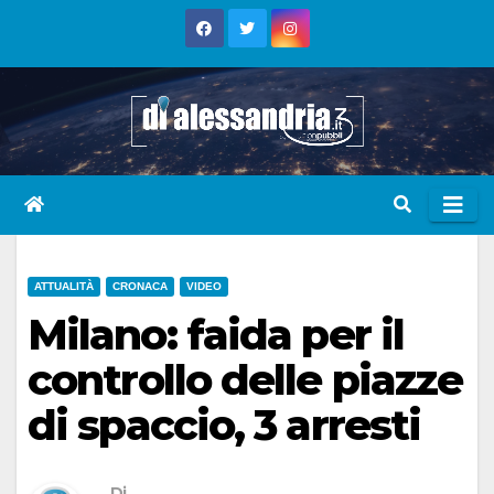
Skip
to
content
ATTUALITÀ
CRONACA
VIDEO
Milano: faida per il
controllo delle piazze
di spaccio, 3 arresti
Di