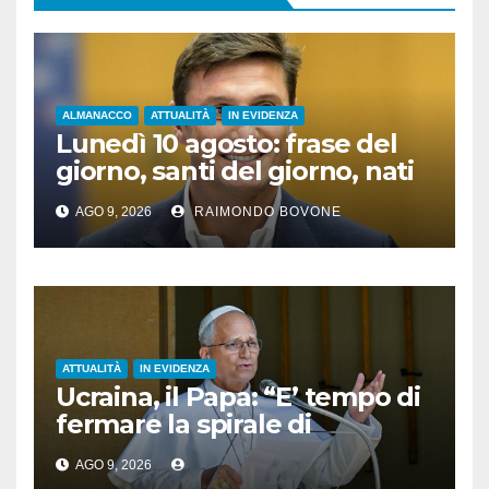
ALMANACCO
ATTUALITÀ
IN EVIDENZA
Lunedì 10 agosto: frase del
giorno, santi del giorno, nati
famosi, accadde oggi
AGO 9, 2026
RAIMONDO BOVONE
ATTUALITÀ
IN EVIDENZA
Ucraina, il Papa: “E’ tempo di
fermare la spirale di
violenza”
AGO 9, 2026