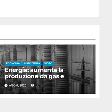
ECONOMIA
IN EVIDENZA
VIDEO
Energia: aumenta la
produzione da gas e
fotovoltaico
AGO 6, 2026