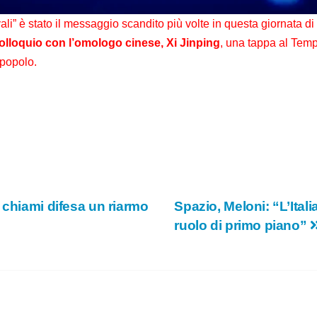
e
vali” è stato il messaggio scandito più volte in questa giornata di
olloquio con l’omologo cinese, Xi Jinping
, una tappa al Temp
o
 popolo.
 chiami difesa un riarmo
Spazio, Meloni: “L’Itali
ruolo di primo piano”