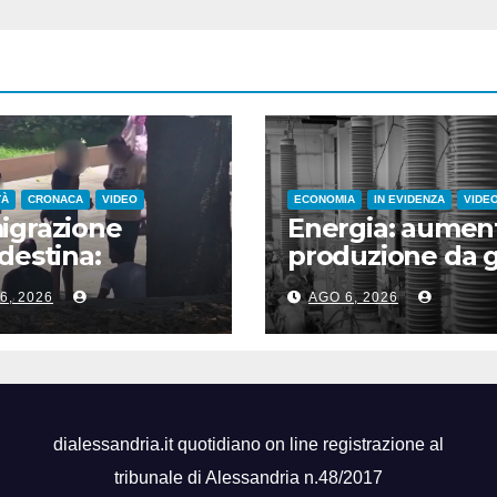
TÀ
CRONACA
VIDEO
ECONOMIA
IN EVIDENZA
VIDE
igrazione
Energia: aument
destina:
produzione da g
inata rete
fotovoltaico
6, 2026
AGO 6, 2026
inale tra
ia, Italia e
cia
dialessandria.it quotidiano on line registrazione al
tribunale di Alessandria n.48/2017