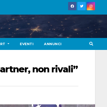
ORT
EVENTI
ANNUNCI
rtner, non rivali”