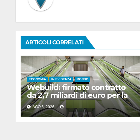
ARTICOLI CORRELATI
ECONOMIA
IN EVIDENZA
MONDO
Webuild: firmato contratto
da 2,7 miliardi di euro per la
nuova metropolitana di
AGO 6, 2026
Toronto