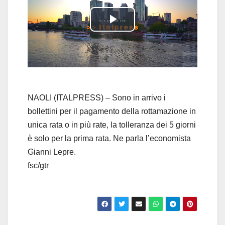
P
l
a
y
NAOLI (ITALPRESS) – Sono in arrivo i
bollettini per il pagamento della rottamazione in
V
unica rata o in più rate, la tolleranza dei 5 giorni
è solo per la prima rata. Ne parla l’economista
i
Gianni Lepre.
d
fsc/gtr
e
o