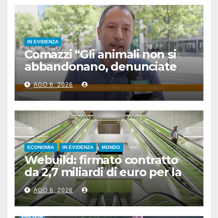
IN EVIDENZA
Comazzi “Gli animali non si
abbandonano, denunciate
chi lo fa”
AGO 6, 2026
ECONOMIA
IN EVIDENZA
MONDO
Webuild: firmato contratto
da 2,7 miliardi di euro per la
nuova metropolitana di
AGO 6, 2026
Toronto