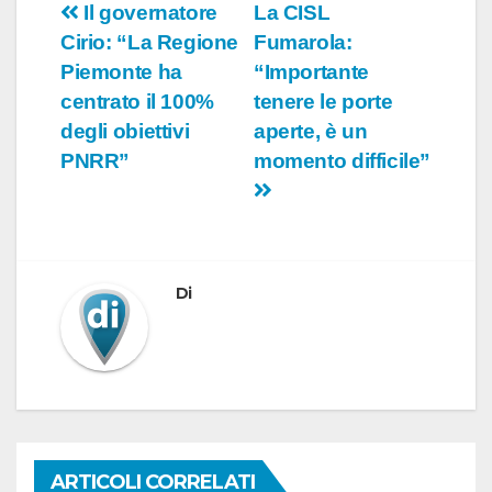
Navigazione
Il governatore
La CISL
Cirio: “La Regione
Fumarola:
articoli
Piemonte ha
“Importante
centrato il 100%
tenere le porte
degli obiettivi
aperte, è un
PNRR”
momento difficile”
Di
ARTICOLI CORRELATI