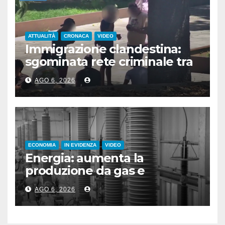
ATTUALITÀ
CRONACA
VIDEO
Immigrazione clandestina:
sgominata rete criminale tra
Algeria, Italia e Francia
AGO 6, 2026
ECONOMIA
IN EVIDENZA
VIDEO
Energia: aumenta la
produzione da gas e
fotovoltaico
AGO 6, 2026