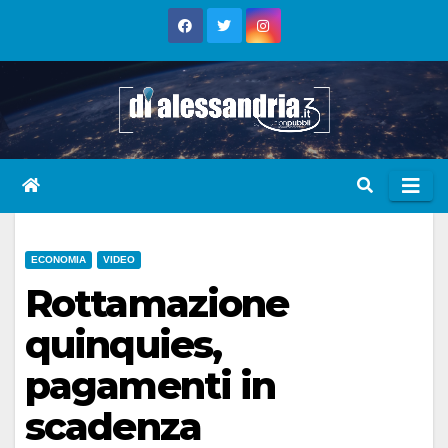
Skip
to
content
ECONOMIA
VIDEO
Rottamazione
quinquies,
pagamenti in
scadenza