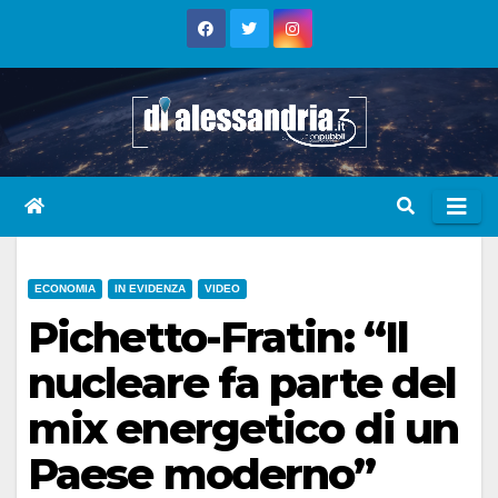
Skip
to
content
ECONOMIA
IN EVIDENZA
VIDEO
Pichetto-Fratin: “Il
nucleare fa parte del
mix energetico di un
Paese moderno”