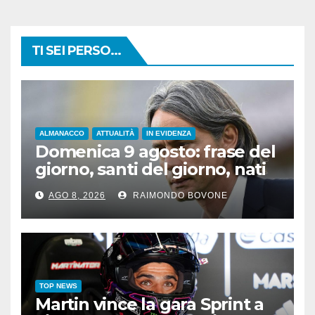
TI SEI PERSO...
ALMANACCO
ATTUALITÀ
IN EVIDENZA
Domenica 9 agosto: frase del
giorno, santi del giorno, nati
famosi, accadde oggi
AGO 8, 2026
RAIMONDO BOVONE
TOP NEWS
Martin vince la gara Sprint a