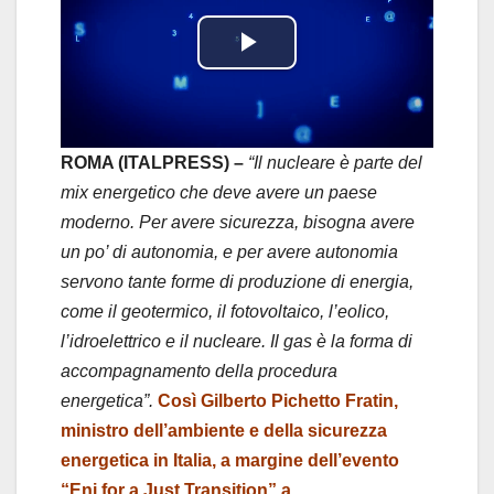
P
l
a
ROMA (ITALPRESS) –
“Il nucleare è parte del
mix energetico che deve avere un paese
y
moderno. Per avere sicurezza, bisogna avere
un po’ di autonomia, e per avere autonomia
V
servono tante forme di produzione di energia,
i
come il geotermico, il fotovoltaico, l’eolico,
l’idroelettrico e il nucleare. Il gas è la forma di
d
accompagnamento della procedura
energetica”.
Così Gilberto Pichetto Fratin,
e
ministro dell’ambiente e della sicurezza
o
energetica in Italia, a margine dell’evento
“Eni for a Just Transition” a