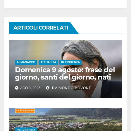
ARTICOLI CORRELATI
ALMANACCO
ATTUALITÀ
IN EVIDENZA
Domenica 9 agosto: frase del
giorno, santi del giorno, nati
famosi, accadde oggi
AGO 8, 2026
RAIMONDO BOVONE
IN EVIDENZA