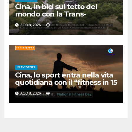
Cina, in bici sul tetto del
mondo con la Trans-
Himalaya Race
AGO 8, 2026
IN EVIDENZA
Cina, lo sport entra nella vita
quotidiana con il “fitness in 15
minuti”
AGO 8, 2026