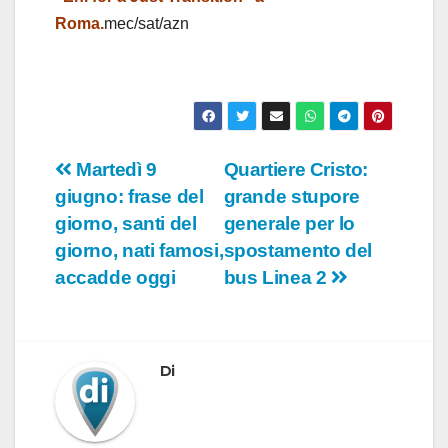
Roma.
mec/sat/azn
Navigazione
Martedì 9
Quartiere Cristo:
giugno: frase del
grande stupore
articoli
giorno, santi del
generale per lo
giorno, nati famosi,
spostamento del
accadde oggi
bus Linea 2
Di