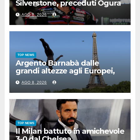
Silverstone, preceduti Ogura
e Bezzecchi
AGO 8, 2026
TOP NEWS
Argento Barnabà dalle
grandi altezze agli Europei,
bis azzurro dopo Cosetti
AGO 8, 2026
TOP NEWS
Il Milan battuto in amichevole
3-0 dal Chelsea