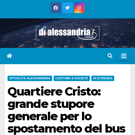
Skip
to
content
ATTUALITÀ ALESSANDRINA
COSTUME & SOCIETÀ
IN EVIDENZA
Quartiere Cristo:
grande stupore
generale per lo
spostamento del bus