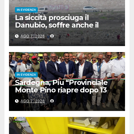
IN EVIDENZA
La siccità prosciuga il
Danubio, soffre anche il
turismo
AGO 7, 2026
IN EVIDENZA
Sardegna, Piu “Provinciale
Monte Pino riapre dopo 13
anni, opera fondamentale”
AGO 7, 2026