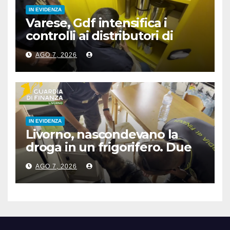
IN EVIDENZA
Varese, Gdf intensifica i
controlli ai distributori di
carburante, 6 multati
AGO 7, 2026
IN EVIDENZA
Livorno, nascondevano la
droga in un frigorifero. Due
arresti
AGO 7, 2026