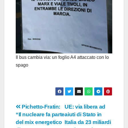
Il bus cambia via: un foglio A4 attaccato con lo
spago
Navigazione
Pichetto-Fratin:
UE: via libera ad
“Il nucleare fa parte
aiuti di Stato in
articoli
del mix energetico
Italia da 23 miliardi