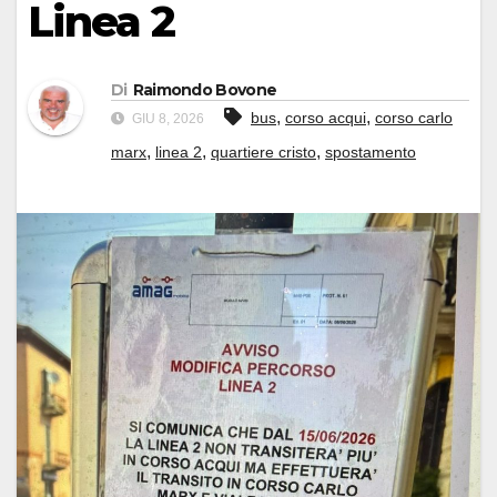
Linea 2
Di
Raimondo Bovone
,
,
bus
corso acqui
corso carlo
GIU 8, 2026
,
,
,
marx
linea 2
quartiere cristo
spostamento