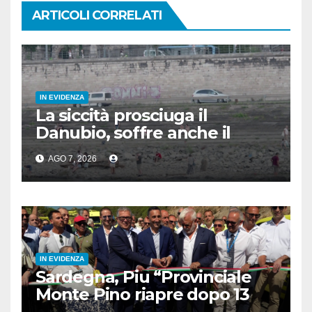
ARTICOLI CORRELATI
IN EVIDENZA
La siccità prosciuga il
Danubio, soffre anche il
turismo
AGO 7, 2026
IN EVIDENZA
Sardegna, Piu “Provinciale
Monte Pino riapre dopo 13
anni, opera fondamentale”