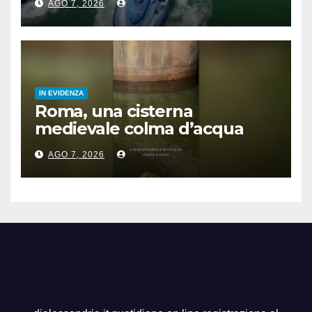
AGO 7, 2026
IN EVIDENZA
Roma, una cisterna
medievale colma d’acqua
sotto palazzo San Macuto
AGO 7, 2026