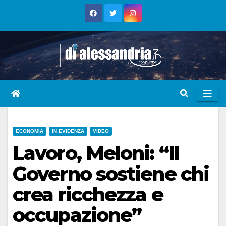
Skip
to
content
ECONOMIA
IN EVIDENZA
VIDEO
Lavoro, Meloni: “Il
Governo sostiene chi
crea ricchezza e
occupazione”