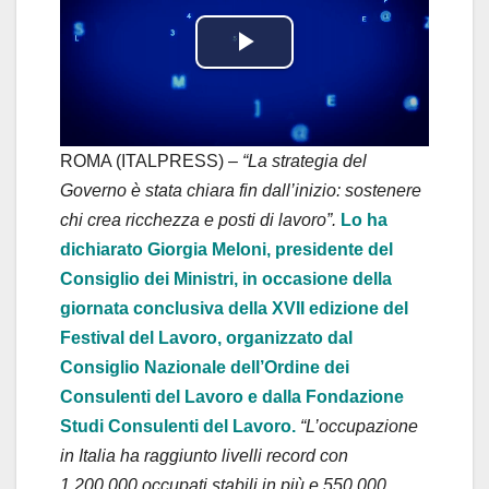
P
l
a
ROMA (ITALPRESS) –
“La strategia del
Governo è stata chiara fin dall’inizio: sostenere
y
chi crea ricchezza e posti di lavoro”.
Lo ha
dichiarato Giorgia Meloni, presidente del
V
Consiglio dei Ministri, in occasione della
i
giornata conclusiva della XVII edizione del
Festival del Lavoro, organizzato dal
d
Consiglio Nazionale dell’Ordine dei
Consulenti del Lavoro e dalla Fondazione
e
Studi Consulenti del Lavoro.
“L’occupazione
o
in Italia ha raggiunto livelli record con
1.200.000 occupati stabili in più e 550.000