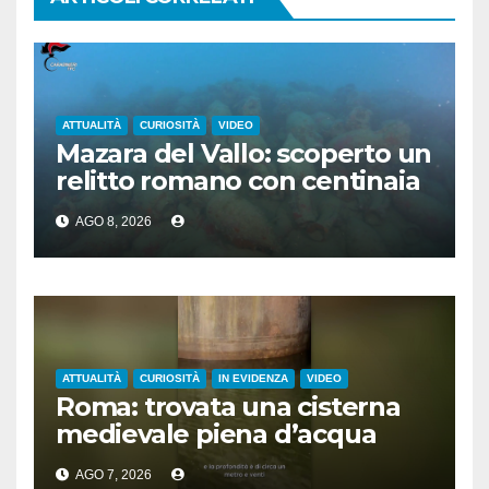
ATTUALITÀ
CURIOSITÀ
VIDEO
Mazara del Vallo: scoperto un
relitto romano con centinaia
di anfore
AGO 8, 2026
ATTUALITÀ
CURIOSITÀ
IN EVIDENZA
VIDEO
Roma: trovata una cisterna
medievale piena d’acqua
sotto la Camera dei Deputati
AGO 7, 2026