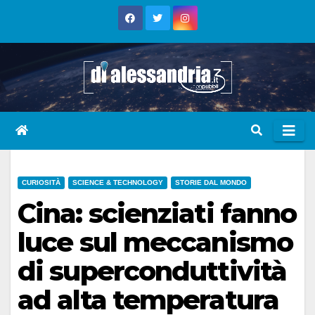
Skip
to
content
CURIOSITÀ
SCIENCE & TECHNOLOGY
STORIE DAL MONDO
Cina: scienziati fanno
luce sul meccanismo
di superconduttività
ad alta temperatura