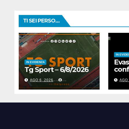
TI SEI PERSO...
IN EVID
Evas
IN EVIDENZA
conf
Tg Sport – 6/8/2026
2,5 
AGO 6, 2026
AGO 