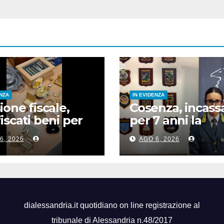
ENZA
IN EVIDENZA
ione fiscale,
Cosenza, incass
iscati beni per
per 7 anni la
milioni a Genova
pensione del p
6, 2026
AGO 6, 2026
deceduto,
denunciata cop
dialessandria.it quotidiano on line registrazione al
tribunale di Alessandria n.48/2017