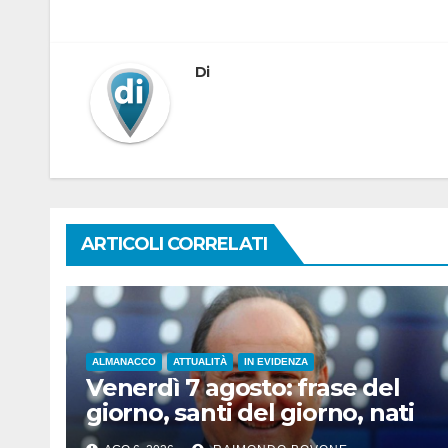
articoli
Di
ARTICOLI CORRELATI
ALMANACCO
ATTUALITÀ
IN EVIDENZA
Venerdì 7 agosto: frase del
giorno, santi del giorno, nati
famosi, accadde oggi