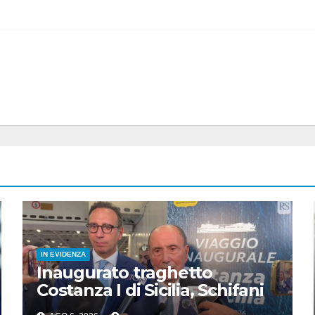
IN EVIDENZA
Inaugurato traghetto
Costanza I di Sicilia, Schifani
“Mantenuto impegni presi”