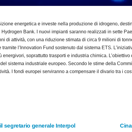
e
o
one energetica e investe nella produzione di idrogeno, destinan
 Hydrogen Bank. I nuovi impianti saranno realizzati in sette Pae
anni di attività, con una riduzione stimata di circa 9 milioni di 
 tramite l’Innovation Fund sostenuto dal sistema ETS. L’iniziativ
ù energivori, soprattutto trasporti e industria chimica. L’obietti
à del sistema industriale europeo. Secondo le stime della Commis
vità. I fondi europei serviranno a compensare il divario tra i cost
il segretario generale Interpol
Cina