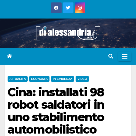
Skip
to
content
ATTUALITÀ
ECONOMIA
IN EVIDENZA
VIDEO
Cina: installati 98
robot saldatori in
uno stabilimento
automobilistico