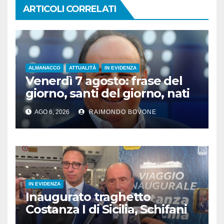
ARTICOLI CORRELATI
ALMANACCO
ATTUALITÀ
IN EVIDENZA
Venerdì 7 agosto: frase del
giorno, santi del giorno, nati
famosi, accadde oggi
AGO 6, 2026
RAIMONDO BOVONE
IN EVIDENZA
Inaugurato traghetto
Costanza I di Sicilia, Schifani
“Mantenuto impegni presi”