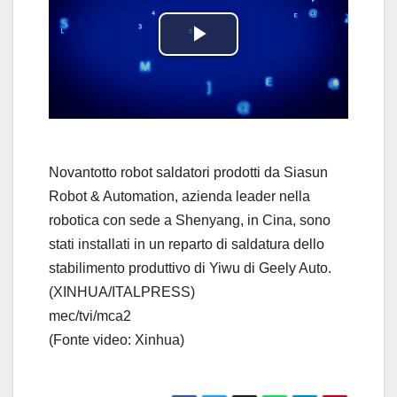
P
l
a
y
Novantotto robot saldatori prodotti da Siasun
Robot & Automation, azienda leader nella
V
robotica con sede a Shenyang, in Cina, sono
stati installati in un reparto di saldatura dello
i
stabilimento produttivo di Yiwu di Geely Auto.
d
(XINHUA/ITALPRESS)
mec/tvi/mca2
e
(Fonte video: Xinhua)
o