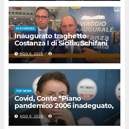
IN EVIDENZA
Inaugurato traghetto
Costanza I di Sicilia, Schifani
“Mantenuto impegni presi”
AGO 6, 2026
TOP NEWS
Covid, Conte “Piano
pandemico 2006 inadeguato,
virus senza precedenti”
AGO 6, 2026