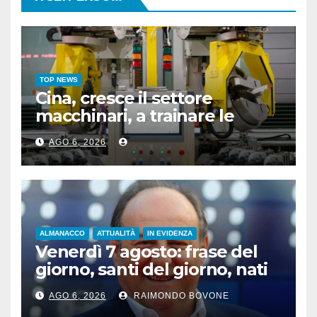
TOP NEWS
Cina, cresce il settore
macchinari, a trainare le
“attrezzature intelligenti”
AGO 6, 2026
ALMANACCO
ATTUALITÀ
IN EVIDENZA
Venerdì 7 agosto: frase del
giorno, santi del giorno, nati
famosi, accadde oggi
AGO 6, 2026
RAIMONDO BOVONE