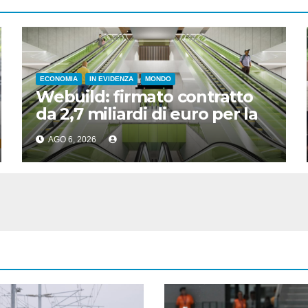
ECONOMIA
IN EVIDENZA
MONDO
Webuild: firmato contratto
da 2,7 miliardi di euro per la
nuova metropolitana di
AGO 6, 2026
Toronto