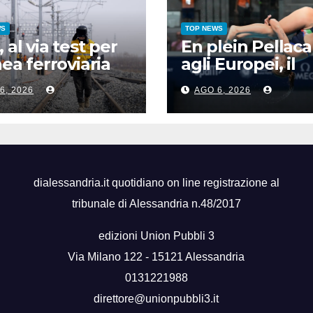
WS
TOP NEWS
, al via test per
En plein Pellaca
inea ferroviaria
agli Europei, il
lta velocità in
quinto oro arriv
6, 2026
AGO 6, 2026
a permafrost
sincro con Pizzin
dialessandria.it quotidiano on line registrazione al
tribunale di Alessandria n.48/2017
edizioni Union Pubbli 3
Via Milano 122 - 15121 Alessandria
0131221988
direttore@unionpubbli3.it