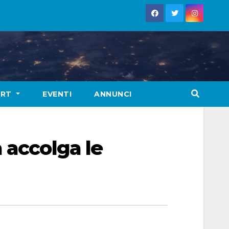
ORT
EVENTI
ANNUNCI
 accolga le