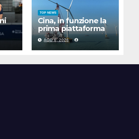
TOP NEWS
ni
Cina, in funzione la
prima piattaforma
a nel
eolica galleggiante
AGO 6, 2026
i
da 16 MW