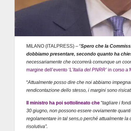
MILANO (ITALPRESS) – “
Spero che la Commissio
dobbiamo presentare, secondo quanto ha chies
necessariamente che occorrerà comunque un coor
margine dell’evento
‘L’Italia del PNRR’
in corso a 
“
Attualmente posso dire che noi abbiamo impegnato
rendicontazione dello stesso, i margini sono risicat
Il ministro ha poi sottolineato che
“
tagliare i fon
30 giugno, non possono essere ovviamente quantific
regolamentare in tal sens,o perché attualmente la 
risolutiva”.