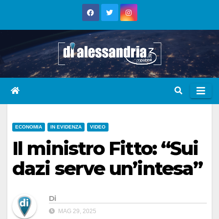
Skip
to
content
ECONOMIA
IN EVIDENZA
VIDEO
Il ministro Fitto: “Sui
dazi serve un’intesa”
Di
MAG 29, 2025