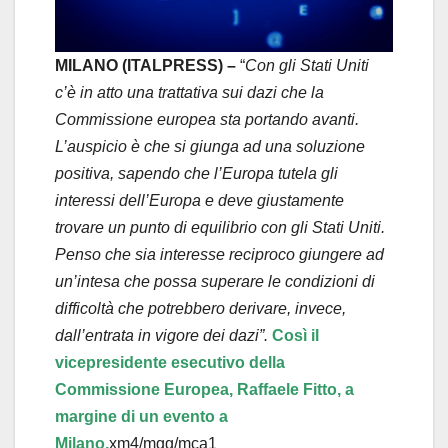
l
a
MILANO (ITALPRESS) –
“
Con gli Stati Uniti
c’è in atto una trattativa sui dazi che la
y
Commissione europea sta portando avanti.
L’auspicio è che si giunga ad una soluzione
V
positiva, sapendo che l’Europa tutela gli
i
interessi dell’Europa e deve giustamente
trovare un punto di equilibrio con gli Stati Uniti.
d
Penso che sia interesse reciproco giungere ad
un’intesa che possa superare le condizioni di
e
difficoltà che potrebbero derivare, invece,
o
dall’entrata in vigore dei dazi”.
Così il
vicepresidente esecutivo della
Commissione Europea, Raffaele Fitto, a
margine di un evento a
Milano.
xm4/mgg/mca1