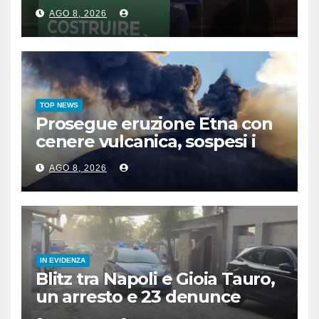
AGO 8, 2026
TOP NEWS
Prosegue eruzione Etna con
cenere vulcanica, sospesi i
voli in arrivo a Catania
AGO 8, 2026
IN EVIDENZA
Blitz tra Napoli e Gioia Tauro,
un arresto e 23 denunce