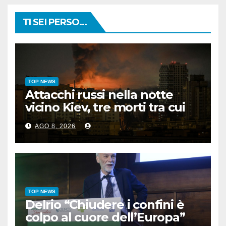
TI SEI PERSO...
TOP NEWS
Attacchi russi nella notte
vicino Kiev, tre morti tra cui
un bambino
AGO 8, 2026
TOP NEWS
Delrio “Chiudere i confini è
colpo al cuore dell’Europa”