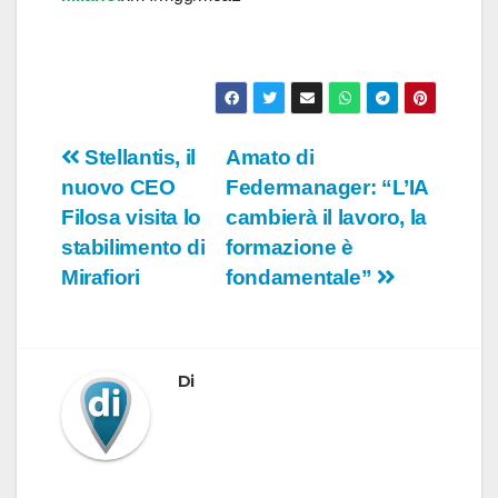
Navigazione
Stellantis, il
Amato di
nuovo CEO
Federmanager: “L’IA
articoli
Filosa visita lo
cambierà il lavoro, la
stabilimento di
formazione è
Mirafiori
fondamentale”
Di