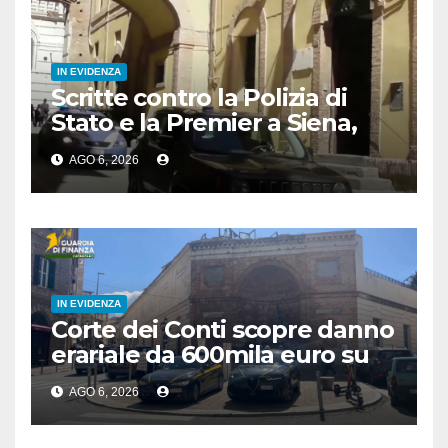
IN EVIDENZA
Scritte contro la Polizia di
Stato e la Premier a Siena,
denunciato 24enne
AGO 6, 2026
IN EVIDENZA
Corte dei Conti scopre danno
erariale da 600mila euro su
depuratori in Calabria
AGO 6, 2026