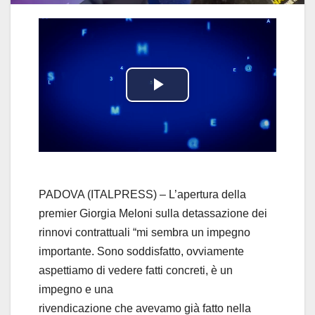
P
l
a
y
PADOVA (ITALPRESS) – L’apertura della
premier Giorgia Meloni sulla detassazione dei
V
rinnovi contrattuali “mi sembra un impegno
importante. Sono soddisfatto, ovviamente
i
aspettiamo di vedere fatti concreti, è un
d
impegno e una
rivendicazione che avevamo già fatto nella