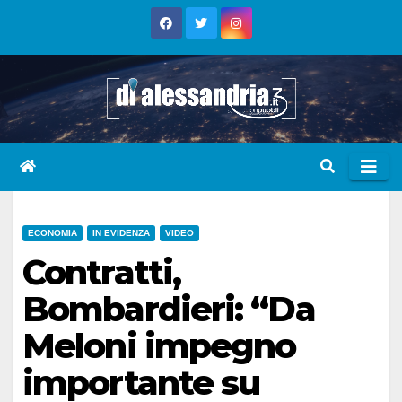
Skip
to
content
ECONOMIA
IN EVIDENZA
VIDEO
Contratti,
Bombardieri: “Da
Meloni impegno
importante su