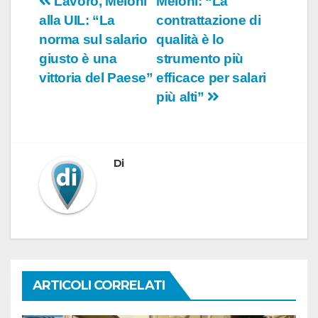
Navigazione
Lavoro, Meloni
Meloni: “La
alla UIL: “La
contrattazione di
articoli
norma sul salario
qualità è lo
giusto è una
strumento più
vittoria del Paese”
efficace per salari
più alti”
Di
ARTICOLI CORRELATI