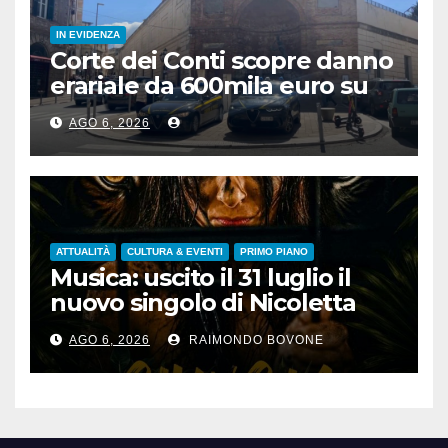
IN EVIDENZA
Corte dei Conti scopre danno
erariale da 600mila euro su
depuratori in Calabria
AGO 6, 2026
ATTUALITÀ
CULTURA & EVENTI
PRIMO PIANO
Musica: uscito il 31 luglio il
nuovo singolo di Nicoletta
Pedrini, ‘Giungla’
AGO 6, 2026
RAIMONDO BOVONE