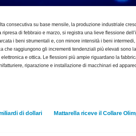
e
o
consecutiva su base mensile, la produzione industriale cresce 
a ripresa di febbraio e marzo, si registra una lieve flessione dell’
ta i beni strumentali e, con minore intensità i beni intermedi,
ca che raggiungono gli incrementi tendenziali più elevati sono la 
 elettronica e ottica. Le flessioni più ampie riguardano la fabbric
anifatturiere, riparazione e installazione di macchinari ed appare
liardi di dollari
Mattarella riceve il Collare Ol