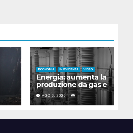
ECONOMIA
IN EVIDENZA
VIDEO
Energia: aumenta la
produzione da gas e
fotovoltaico
AGO 6, 2026