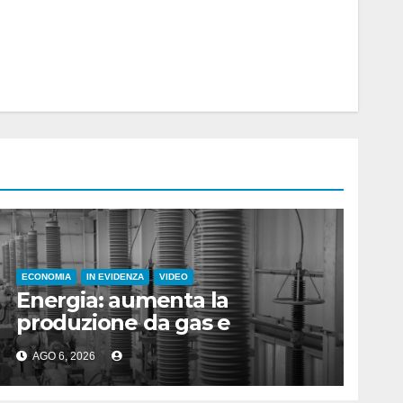
ECONOMIA
IN EVIDENZA
VIDEO
Energia: aumenta la
produzione da gas e
fotovoltaico
AGO 6, 2026