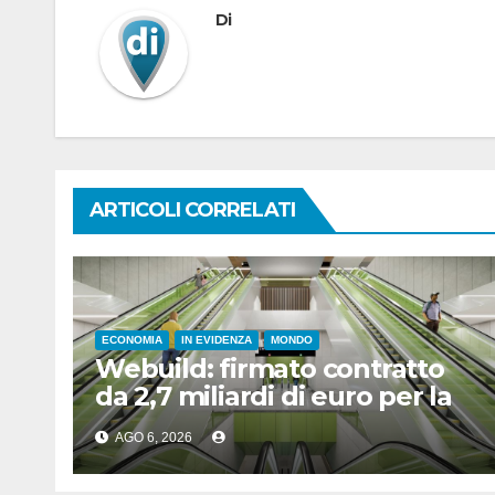
Di
ARTICOLI CORRELATI
ECONOMIA
IN EVIDENZA
MONDO
Webuild: firmato contratto
da 2,7 miliardi di euro per la
nuova metropolitana di
AGO 6, 2026
Toronto