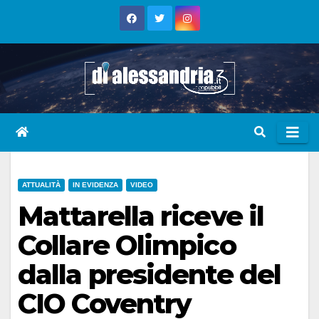
Skip
to
content
ATTUALITÀ
IN EVIDENZA
VIDEO
Mattarella riceve il
Collare Olimpico
dalla presidente del
CIO Coventry