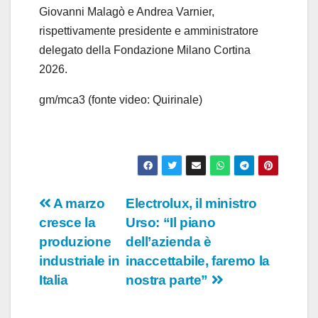
Giovanni Malagò e Andrea Varnier,
rispettivamente presidente e amministratore
delegato della Fondazione Milano Cortina
2026.
gm/mca3 (fonte video: Quirinale)
Navigazione
A marzo
Electrolux, il ministro
cresce la
Urso: “Il piano
articoli
produzione
dell’azienda è
industriale in
inaccettabile, faremo la
Italia
nostra parte”