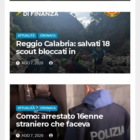
ATTUALITÀ
CRONACA
Reggio Calabria: salvati 18
scout bloccati in
Aspromonte, 2 recuperati in
AGO 7, 2026
elicottero
ATTUALITÀ
CRONACA
Como: arrestato 16enne
straniero che faceva
propaganda all’Isis
AGO 7, 2026