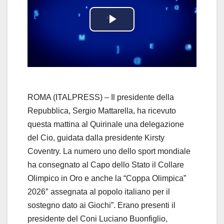
P
l
a
y
ROMA (ITALPRESS) – Il presidente della
Repubblica, Sergio Mattarella, ha ricevuto
V
questa mattina al Quirinale una delegazione
del Cio, guidata dalla presidente Kirsty
i
Coventry. La numero uno dello sport mondiale
d
ha consegnato al Capo dello Stato il Collare
Olimpico in Oro e anche la “Coppa Olimpica”
e
2026″ assegnata al popolo italiano per il
sostegno dato ai Giochi”. Erano presenti il
o
presidente del Coni Luciano Buonfiglio,