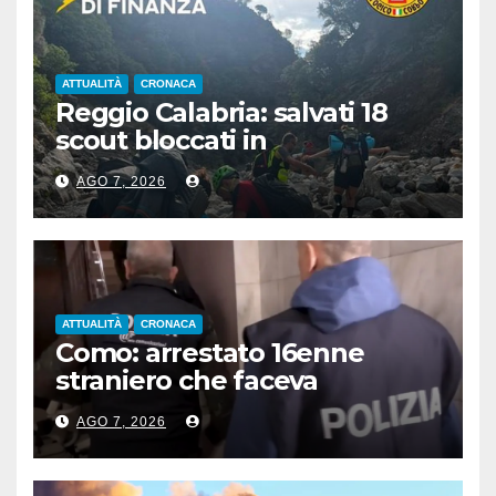
ATTUALITÀ
CRONACA
Reggio Calabria: salvati 18
scout bloccati in
Aspromonte, 2 recuperati in
AGO 7, 2026
elicottero
ATTUALITÀ
CRONACA
Como: arrestato 16enne
straniero che faceva
propaganda all’Isis
AGO 7, 2026