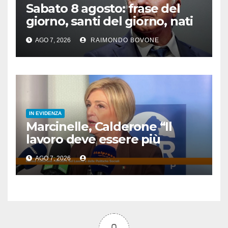
Sabato 8 agosto: frase del
giorno, santi del giorno, nati
famosi, accadde oggi
AGO 7, 2026
RAIMONDO BOVONE
IN EVIDENZA
Marcinelle, Calderone “Il
lavoro deve essere più
sicuro”
AGO 7, 2026