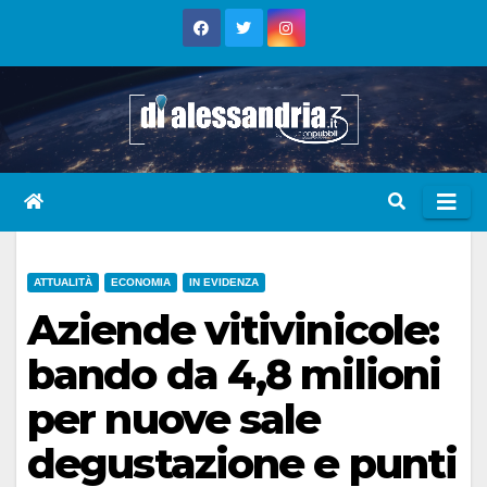
Skip
to
content
ATTUALITÀ
ECONOMIA
IN EVIDENZA
Aziende vitivinicole:
bando da 4,8 milioni
per nuove sale
degustazione e punti