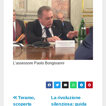
L’assessore Paolo Bongioanni
Navigazione
Teramo,
La rivoluzione
scoperta
silenziosa: guida