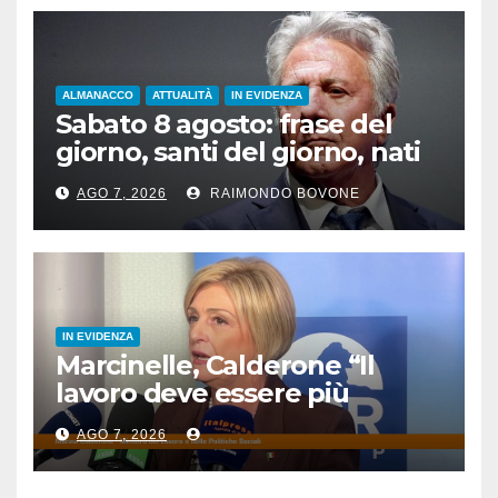
ALMANACCO
ATTUALITÀ
IN EVIDENZA
Sabato 8 agosto: frase del
giorno, santi del giorno, nati
famosi, accadde oggi
AGO 7, 2026
RAIMONDO BOVONE
IN EVIDENZA
Marcinelle, Calderone “Il
lavoro deve essere più
sicuro”
AGO 7, 2026