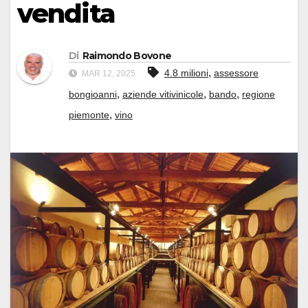
vendita
Di
Raimondo Bovone
,
4.8 milioni
assessore
MAR 12, 2025
,
,
,
bongioanni
aziende vitivinicole
bando
regione
,
piemonte
vino