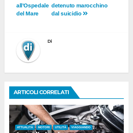
articoli
all’Ospedale
detenuto marocchino
del Mare
dal suicidio
Di
ARTICOLI CORRELATI
ATTUALITÀ
MOTORI
UTILITÀ
VIAGGIANDO