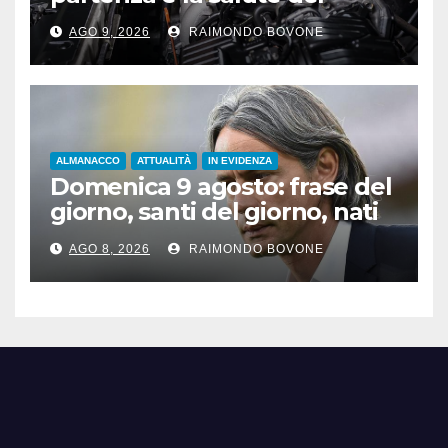
motore sotto il sole
AGO 9, 2026
RAIMONDO BOVONE
ALMANACCO
ATTUALITÀ
IN EVIDENZA
Domenica 9 agosto: frase del
giorno, santi del giorno, nati
famosi, accadde oggi
AGO 8, 2026
RAIMONDO BOVONE