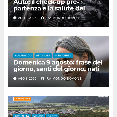
Auto: il check-up pre-
partenza e la salute del
motore sotto il sole
AGO 9, 2026
RAIMONDO BOVONE
ALMANACCO
ATTUALITÀ
IN EVIDENZA
Domenica 9 agosto: frase del
giorno, santi del giorno, nati
famosi, accadde oggi
AGO 8, 2026
RAIMONDO BOVONE
ATTUALITÀ
MONDO
SPORT