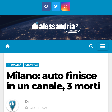
Skip
to
content
ATTUALITÀ
CRONACA
Milano: auto finisce
in un canale, 3 morti
Di
GIU 21, 2026