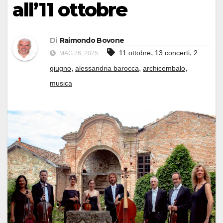
all’11 ottobre
Di
Raimondo Bovone
,
,
11 ottobre
13 concerti
2
MAG 26, 2025
,
,
,
giugno
alessandria barocca
archicembalo
musica