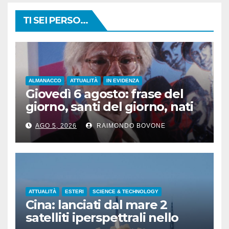
TI SEI PERSO...
ALMANACCO
ATTUALITÀ
IN EVIDENZA
Giovedì 6 agosto: frase del
giorno, santi del giorno, nati
famosi, accadde oggi
AGO 5, 2026
RAIMONDO BOVONE
ATTUALITÀ
ESTERI
SCIENCE & TECHNOLOGY
Cina: lanciati dal mare 2
satelliti iperspettrali nello