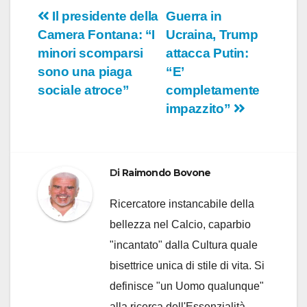
Navigazione
Il presidente della
Guerra in
Camera Fontana: “I
Ucraina, Trump
articoli
minori scomparsi
attacca Putin:
sono una piaga
“E’
sociale atroce”
completamente
impazzito”
Di
Raimondo Bovone
Ricercatore instancabile della
bellezza nel Calcio, caparbio
"incantato" dalla Cultura quale
bisettrice unica di stile di vita. Si
definisce "un Uomo qualunque"
alla ricerca dell'Essenzialità