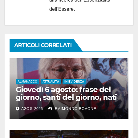
dell'Essere.
ARTICOLI CORRELATI
ALMANACCO
ATTUALITÀ
IN EVIDENZA
Giovedì 6 agosto: frase del
giorno, santi del giorno, nati
famosi, accadde oggi
AGO 5, 2026
RAIMONDO BOVONE