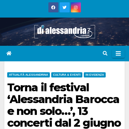
Skip
to
content
ATTUALITÀ ALESSANDRINA
CULTURA & EVENTI
IN EVIDENZA
Torna il festival
‘Alessandria Barocca
e non solo…’, 13
concerti dal 2 giugno