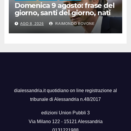
Domenica 9 agosto: frase del
giorno, santi del giorno, nati
famosi, accadde oggi
AGO 8, 2026
RAIMONDO BOVONE
dialessandria.it quotidiano on line registrazione al
tribunale di Alessandria n.48/2017
edizioni Union Pubbli 3
Via Milano 122 - 15121 Alessandria
0131221988