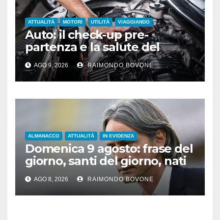
ATTUALITÀ
MOTORI
UTILITÀ
VIAGGIANDO
Auto: il check-up pre-
partenza e la salute del
motore sotto il sole
AGO 9, 2026
RAIMONDO BOVONE
ALMANACCO
ATTUALITÀ
IN EVIDENZA
Domenica 9 agosto: frase del
giorno, santi del giorno, nati
famosi, accadde oggi
AGO 8, 2026
RAIMONDO BOVONE