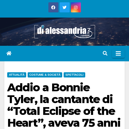
Skip
to
content
ATTUALITÀ
COSTUME & SOCIETÀ
SPETTACOLI
Addio a Bonnie
Tyler, la cantante di
“Total Eclipse of the
Heart”, aveva 75 anni