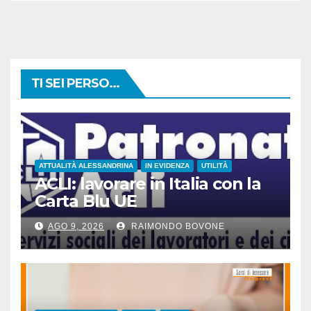
TI SEI PERSO...
ATTUALITÀ ALESSANDRINA
IN EVIDENZA
UTILITÀ
ACLI: lavorare in Italia con la
Carta Blu UE
AGO 9, 2026
RAIMONDO BOVONE