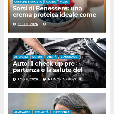
COSTUME & SOCIETÀ
CUCINA
VIDEO
Sorsi di Benessere: una
crema proteica ideale come
spuntino
AGO 9, 2026
ATTUALITÀ
MOTORI
UTILITÀ
VIAGGIANDO
Auto: il check-up pre-
partenza e la salute del
motore sotto il sole
AGO 9, 2026
RAIMONDO BOVONE
ALMANACCO
ATTUALITÀ
IN EVIDENZA