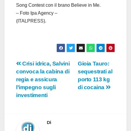
Song Contest con il brano Believe in Me.
– Foto Ipa Agency –
(ITALPRESS).
Navigazione
Crisi idrica, Salvini
Gioia Tauro:
convoca la cabina di
sequestrati al
articoli
regia e assicura
porto 113 kg
l’impegno sugli
di cocaina
investimenti
Di