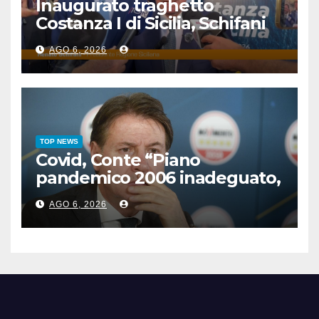
Inaugurato traghetto
Costanza I di Sicilia, Schifani
“Mantenuto impegni presi”
AGO 6, 2026
TOP NEWS
Covid, Conte “Piano
pandemico 2006 inadeguato,
virus senza precedenti”
AGO 6, 2026