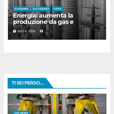
ECONOMIA
IN EVIDENZA
VIDEO
Energia: aumenta la
produzione da gas e
fotovoltaico
AGO 6, 2026
TI SEI PERSO...
TOP NEWS