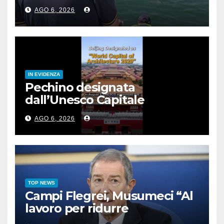
Sanzioni per 90 mila euro
AGO 6, 2026
IN EVIDENZA
Pechino designata
dall’Unesco Capitale
mondiale dell’architettura
AGO 6, 2026
2029
TOP NEWS
Campi Flegrei, Musumeci “Al
lavoro per ridurre
l’esposizione al rischio”