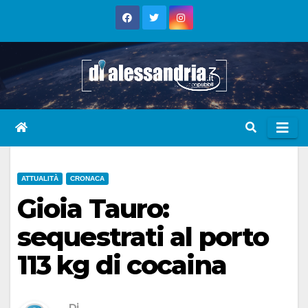
Skip
to
content
ATTUALITÀ
CRONACA
Gioia Tauro:
sequestrati al porto
113 kg di cocaina
Di