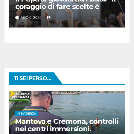
coraggio di fare scelte è
l’atto più rivoluzionario”
AGO 6, 2026
TI SEI PERSO...
IN EVIDENZA
Mantova e Cremona, controlli
nei centri immersioni.