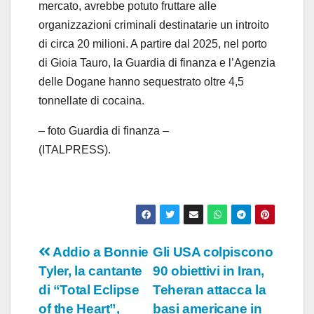
mercato, avrebbe potuto fruttare alle
organizzazioni criminali destinatarie un introito
di circa 20 milioni. A partire dal 2025, nel porto
di Gioia Tauro, la Guardia di finanza e l’Agenzia
delle Dogane hanno sequestrato oltre 4,5
tonnellate di cocaina.
– foto Guardia di finanza –
(ITALPRESS).
Navigazione
Addio a Bonnie
Gli USA colpiscono
Tyler, la cantante
90 obiettivi in Iran,
articoli
di “Total Eclipse
Teheran attacca la
of the Heart”,
basi americane in