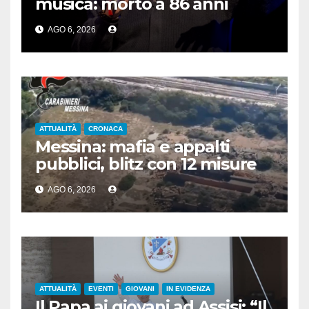
musica: morto a 86 anni
Francesco Guccini
AGO 6, 2026
ATTUALITÀ
CRONACA
Messina: mafia e appalti
pubblici, blitz con 12 misure
cautelari
AGO 6, 2026
ATTUALITÀ
EVENTI
GIOVANI
IN EVIDENZA
Il Papa ai giovani ad Assisi: “Il