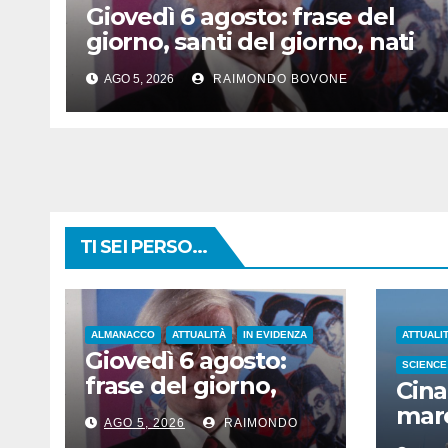
Giovedì 6 agosto: frase del
giorno, santi del giorno, nati
famosi, accadde oggi
AGO 5, 2026
RAIMONDO BOVONE
TI SEI PERSO...
ALMANACCO
ATTUALITÀ
IN EVIDENZA
ATTUALI
Giovedì 6 agosto:
SCIENCE
frase del giorno,
Cina
santi del giorno, nati
mare
AGO 5, 2026
RAIMONDO
famosi, accadde
iper