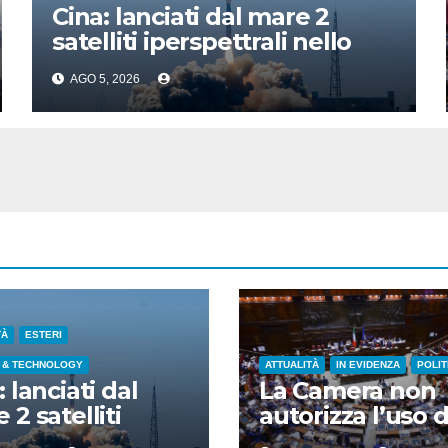
Cina: lanciati dal mare 2
satelliti iperspettrali nello
Shandong
AGO 5, 2026
TÀ
ESTERI
 & TECHNOLOGY
ATTUALITÀ
IN EVIDENZA
POLIT
: lanciati dal
La Camera non
 2 satelliti
autorizza l’uso d
spettrali nello
chat di Delmast