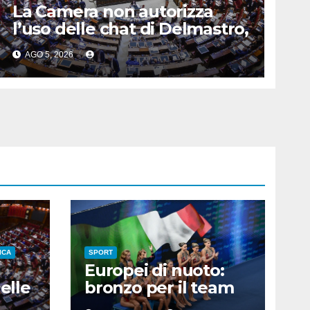
La Camera non autorizza
l’uso delle chat di Delmastro,
voto a scrutinio segreto
AGO 5, 2026
ICA
SPORT
Europei di nuoto:
elle
bronzo per il team
ro,
acrobatico artistico