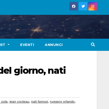
ORT
EVENTI
ANNUNCI
del giorno, nati
,
,
,
,
 zola
jean cocteau
nati famosi
ruggero orlando