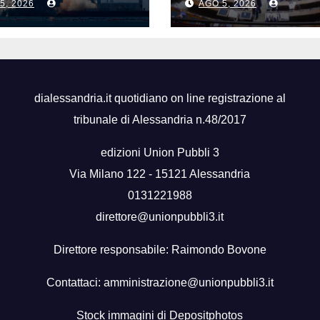
5, 2026
AGO 5, 2026
ndong
voto a scrutinio
segreto
dialessandria.it quotidiano on line registrazione al
tribunale di Alessandria n.48/2017
edizioni Union Pubbli 3
Via Milano 122 - 15121 Alessandria
0131221988
direttore@unionpubbli3.it
Direttore responsabile: Raimondo Bovone
Contattaci:
amministrazione@unionpubbli3.it
Stock immagini di
Depositphotos