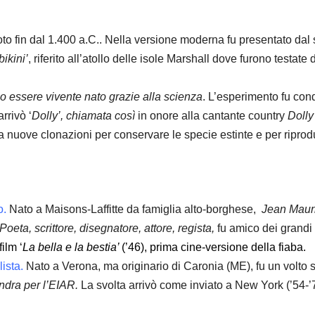
 fin dal 1.400 a.C.. Nella versione moderna fu presentato dal 
bikini’
, riferito all’atollo delle isole Marshall dove furono testat
o essere vivente nato grazie alla scienza
. L’esperimento fu cond
arrivò ‘
Dolly’, chiamata così
in onore alla cantante country
Dolly
nuove clonazioni per conservare le specie estinte e per riprodurr
o.
Nato a Maisons-Laffitte da famiglia alto-borghese,
Jean Maur
Poeta, scrittore, disegnatore, attore, regista,
fu amico dei grandi 
film ‘
La bella e la bestia’
(’46), prima cine-versione della fiaba.
lista.
Nato a Verona, ma originario di Caronia (ME), fu un volto sto
ndra per l’EIAR.
La svolta arrivò come inviato a New York (’54-’72)