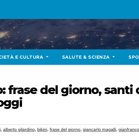
CIETÀ E CULTURA
SALUTE & SCIENZA
SP
 frase del giorno, santi 
oggi
,
,
,
,
,
i
alberto gilardino
bikini
frase del giorno
giancarlo magalli
gianfranco