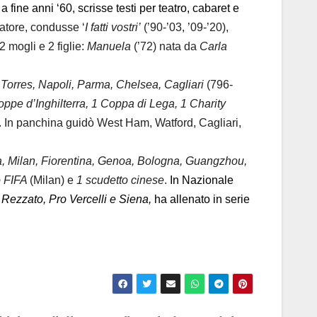
a fine anni ‘60, scrisse testi per teatro, cabaret e
iatore, condusse ‘
I fatti vostri’
(’90-’03, ’09-’20),
2 mogli e 2 figlie:
Manuela
(’72) nata da
Carla
Torres, Napoli, Parma, Chelsea, Cagliari
(796-
oppe d’Inghilterra, 1 Coppa di Lega, 1 Charity
. In panchina guidò West Ham, Watford, Cagliari,
, Milan, Fiorentina, Genoa, Bologna, Guangzhou,
o FIFA
(Milan) e
1 scudetto cinese
.
In
Nazionale
o
Rezzato,
Pro Vercelli e Siena,
ha allenato in serie