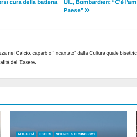
si cura della batteria
UIL, Bombardieri: “C’è l’amb
Paese”
za nel Calcio, caparbio "incantato" dalla Cultura quale bisettrice
alità dell'Essere.
ATTUALITÀ
ESTERI
SCIENCE & TECHNOLOGY