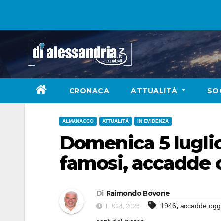
Skip
to
content
CRONACA
ATTUALITÀ
SO
ALMANACCO
ATTUALITÀ
IN EVIDENZA
Domenica 5 luglio:
famosi, accadde 
Di
Raimondo Bovone
,
1946
accadde ogg
LUG 4, 2026