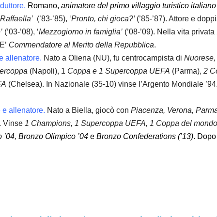
nduttore.
Romano,
animatore del
primo villaggio turistico italiano
Raffaella’
(’83-’85), ‘
Pronto, chi gioca?’
(’85-’87). Attore e dopp
’
(’03-’08), ‘
Mezzogiorno in famiglia’
(’08-’09). Nella vita privata 
 E’
Commendatore al Merito della Repubblica
.
 e allenatore.
Nato a Oliena (NU), fu centrocampista di
Nuorese, 
percoppa
(Napoli), 1
Coppa e 1 Supercoppa UEFA
(Parma),
2 C
FA
(Chelsea). In Nazionale (35-10) vinse l’Argento Mondiale ’94
e e allenatore.
Nato a Biella, giocò con
Piacenza, Verona, Parma
. Vinse
1 Champions, 1 Supercoppa UEFA, 1 Coppa del mond
 ’04,
Bronzo Olimpico ’04
e
Bronzo Confederations (’13)
. Dop