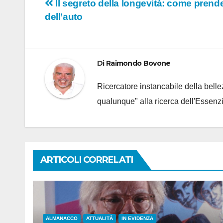
Navigazione
Il segreto della longevità: come prender
dell’auto
articoli
Di
Raimondo Bovone
Ricercatore instancabile della bellez
qualunque" alla ricerca dell'Essenzi
ARTICOLI CORRELATI
ALMANACCO
ATTUALITÀ
IN EVIDENZA