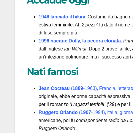
Accadde oggi
1946 lanciato il bikini
.
Costume da bagno noto
estiva femminile.
Al ‘
2 pezzi’
fu dato il nome
‘
diffuse sempre più.
1996 nacque Dolly, la pecora clonata
.
Prim
dall’inglese
Ian Wilmut
. Dopo 2 prove fallite, 
un’infezione polmonare, ma il successo aprì a 
Nati famosi
Jean Cocteau
(
1889
-1963), Francia, letterat
originale, ebbe enorme capacità espressiva.
per il romanzo ‘
I ragazzi terribili’
(’29) e per il 
Ruggero Orlando
(
1907
-1994), Italia, giorna
americane, poi fu
corrispondente radio da Lo
Ruggero Orlando’
.