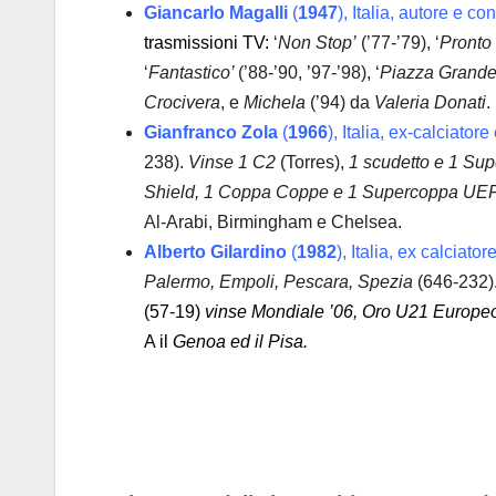
Giancarlo Magalli
(
1947
), Italia, autore e co
trasmissioni TV
:
‘
Non Stop’
(’77-’79), ‘
Pronto 
‘
Fantastico’
(’88-’90, ’97-’98), ‘
Piazza Grande
Crocivera
, e
Michela
(’94) da
Valeria Donati
.
Gianfranco Zola
(
1966
), Italia, ex-calciatore
238).
Vinse 1 C2
(Torres),
1 scudetto e 1 Su
Shield, 1 Coppa Coppe e 1 Supercoppa UE
Al-Arabi, Birmingham e Chelsea.
Alberto Gilardino
(
1982
), Italia, ex calciator
Palermo, Empoli, Pescara, Spezia
(646-232)
(57-19)
vinse Mondiale ’06, Oro U21 Europeo
A il
Genoa ed il Pisa.