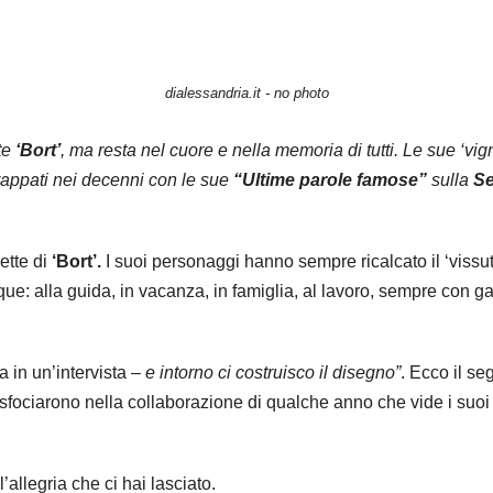
dialessandria.it - no photo
rte
‘Bort’
, ma resta nel cuore e nella memoria di tutti. Le sue ‘v
trappati nei decenni con le sue
“Ultime parole famose”
sulla
Se
ette di
‘Bort’.
I suoi personaggi hanno sempre ricalcato il ‘vissuto
unque: alla guida, in vacanza, in famiglia, al lavoro, sempre con
a in un’intervista –
e intorno ci costruisco il disegno”
. Ecco il se
 sfociarono nella collaborazione di qualche anno che vide i suoi 
allegria che ci hai lasciato.