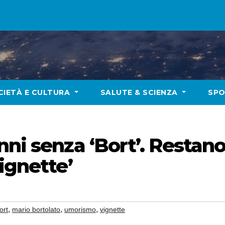
CIETÀ E CULTURA
SALUTE & SCIENZA
SP
ni senza ‘Bort’. Restano
ignette’
,
,
,
ort
mario bortolato
umorismo
vignette