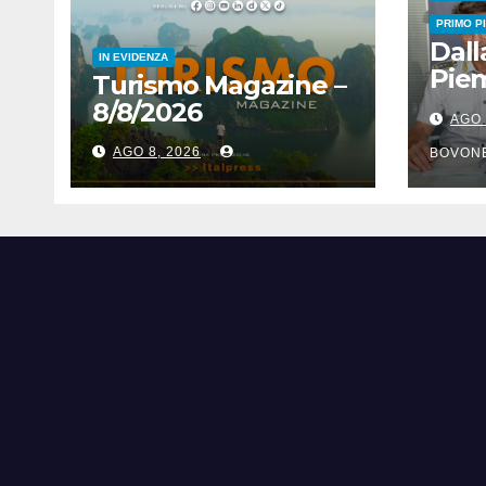
PRIMO P
Dall
IN EVIDENZA
Pie
Turismo Magazine –
euro
8/8/2026
AGO 
dell
AGO 8, 2026
Fina
BOVON