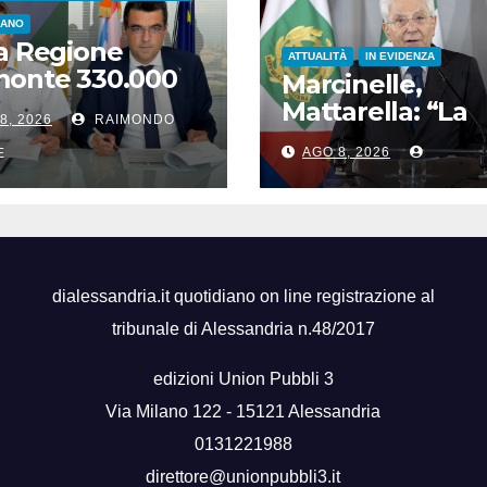
IANO
a Regione
ATTUALITÀ
IN EVIDENZA
monte 330.000
Marcinelle,
 per le caserme
Mattarella: “La
8, 2026
RAIMONDO
a Guardia di
gestione dei flu
nza
AGO 8, 2026
E
migratori rispett
dignità delle
persone”
dialessandria.it quotidiano on line registrazione al
tribunale di Alessandria n.48/2017
edizioni Union Pubbli 3
Via Milano 122 - 15121 Alessandria
0131221988
direttore@unionpubbli3.it