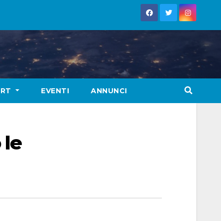
ORT
EVENTI
ANNUNCI
 le