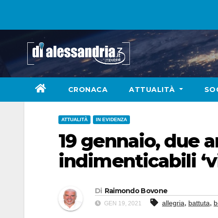
Skip
to
content
CRONACA
ATTUALITÀ
SO
ATTUALITÀ
IN EVIDENZA
19 gennaio, due an
indimenticabili ‘v
Di
Raimondo Bovone
,
,
allegria
battuta
b
GEN 19, 2021