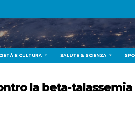
CIETÀ E CULTURA
SALUTE & SCIENZA
SP
ntro la beta-talassemia 