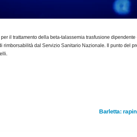
d
e
o
il trattamento della beta-talassemia trasfusione dipendente e d
 di rimborsabilità dal Servizio Sanitario Nazionale. Il punto del
lli.
Barletta: rapi