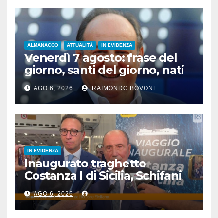
ALMANACCO
ATTUALITÀ
IN EVIDENZA
Venerdì 7 agosto: frase del
giorno, santi del giorno, nati
famosi, accadde oggi
AGO 6, 2026
RAIMONDO BOVONE
IN EVIDENZA
Inaugurato traghetto
Costanza I di Sicilia, Schifani
“Mantenuto impegni presi”
AGO 6, 2026