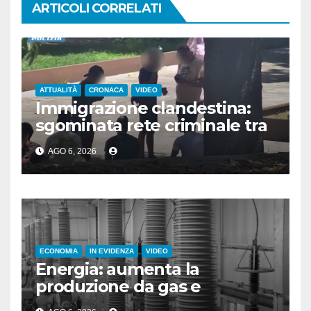
ARTICOLI CORRELATI
ATTUALITÀ
CRONACA
VIDEO
Immigrazione clandestina:
sgominata rete criminale tra
Algeria, Italia e Francia
AGO 6, 2026
ECONOMIA
IN EVIDENZA
VIDEO
Energia: aumenta la
produzione da gas e
fotovoltaico