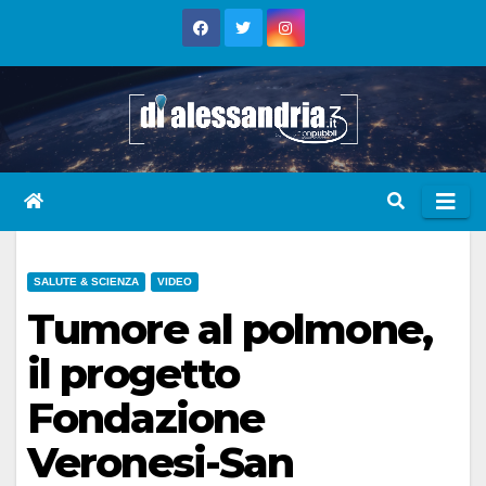
Skip
to
content
SALUTE & SCIENZA
VIDEO
Tumore al polmone,
il progetto
Fondazione
Veronesi-San