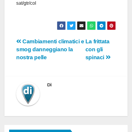
o
sat/gtr/col
Navigazione
Cambiamenti climatici e
La frittata
smog danneggiano la
con gli
articoli
nostra pelle
spinaci
Di