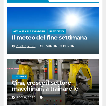
ATTUALITÀ ALESSANDRINA
IN EVIDENZA
Il meteo del fine settimana
AGO 7, 2026
RAIMONDO BOVONE
TOP NEWS
Cina, cresce il settore
macchinari, a trainare le
“attrezzature intelligenti”
AGO 6, 2026