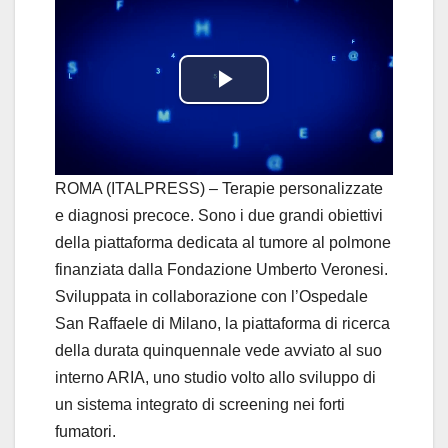
P
l
a
ROMA (ITALPRESS) – Terapie personalizzate
e diagnosi precoce. Sono i due grandi obiettivi
y
della piattaforma dedicata al tumore al polmone
finanziata dalla Fondazione Umberto Veronesi.
V
Sviluppata in collaborazione con l’Ospedale
i
San Raffaele di Milano, la piattaforma di ricerca
della durata quinquennale vede avviato al suo
d
interno ARIA, uno studio volto allo sviluppo di
un sistema integrato di screening nei forti
e
fumatori.