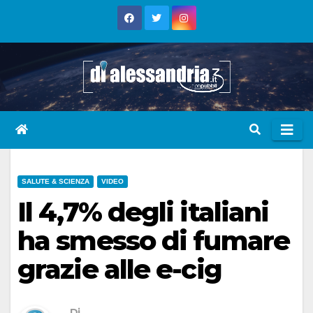
Skip
to
content
SALUTE & SCIENZA
VIDEO
Il 4,7% degli italiani
ha smesso di fumare
grazie alle e-cig
Di