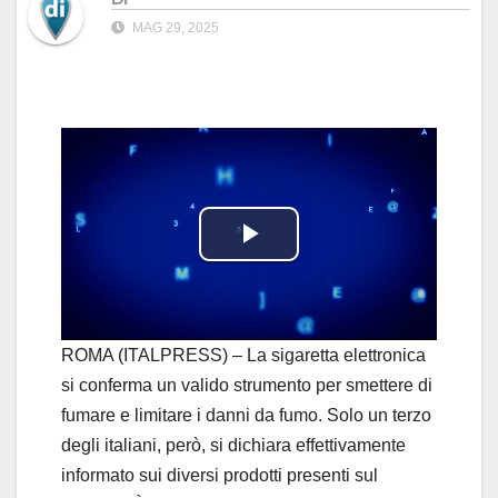
MAG 29, 2025
P
l
a
ROMA (ITALPRESS) – La sigaretta elettronica
si conferma un valido strumento per smettere di
y
fumare e limitare i danni da fumo. Solo un terzo
degli italiani, però, si dichiara effettivamente
V
informato sui diversi prodotti presenti sul