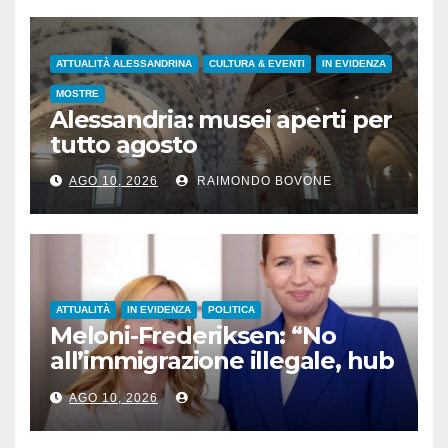
ATTUALITÀ ALESSANDRINA
CULTURA & EVENTI
IN EVIDENZA
MOSTRE
Alessandria: musei aperti per
tutto agosto
AGO 10, 2026
RAIMONDO BOVONE
ATTUALITÀ
IN EVIDENZA
POLITICA
Meloni-Frederiksen: “No
all’immigrazione illegale, hub
di rimpatrio in Paesi terzi”
AGO 10, 2026