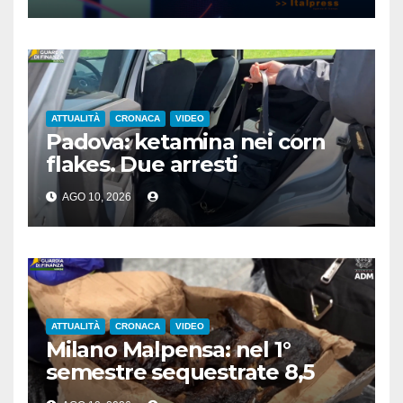
ATTUALITÀ
CRONACA
VIDEO
Padova: ketamina nei corn
flakes. Due arresti
AGO 10, 2026
ATTUALITÀ
CRONACA
VIDEO
Milano Malpensa: nel 1°
semestre sequestrate 8,5
tonnellate di cibo fuori