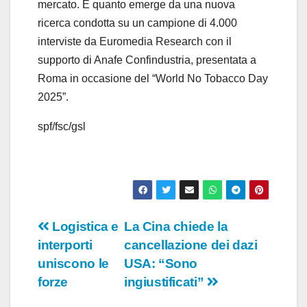
i
mercato. È quanto emerge da una nuova
ricerca condotta su un campione di 4.000
d
interviste da Euromedia Research con il
supporto di Anafe Confindustria, presentata a
e
Roma in occasione del “World No Tobacco Day
o
2025”.
spf/fsc/gsl
Navigazione
Logistica e
La Cina chiede la
interporti
cancellazione dei dazi
articoli
uniscono le
USA: “Sono
forze
ingiustificati”