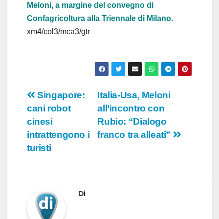
o
Meloni, a margine del convegno di
Confagricoltura alla Triennale di Milano.
xm4/col3/mca3/gtr
Navigazione
Singapore:
Italia-Usa, Meloni
cani robot
all’incontro con
articoli
cinesi
Rubio: “Dialogo
intrattengono i
franco tra alleati”
turisti
Di