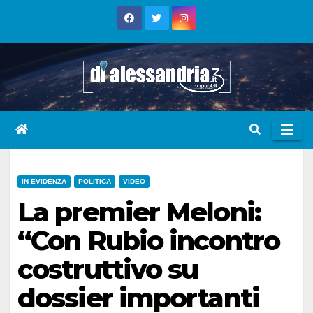
Skip
to
content
IN EVIDENZA
POLITICA
VIDEO
La premier Meloni:
“Con Rubio incontro
costruttivo su
dossier importanti