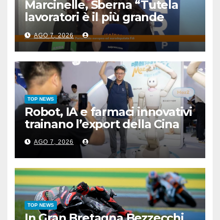
Marcinelle, Sberna “Tutela
lavoratori è il più grande
omaggio alle vittime”
AGO 7, 2026
TOP NEWS
Robot, IA e farmaci innovativi
trainano l’export della Cina
AGO 7, 2026
TOP NEWS
In Gran Bretagna Bezzecchi