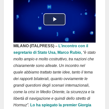
P
l
a
MILANO (ITALPRESS) –
L’incontro con il
segretario di Stato Usa, Marco Rubio,
“è stato
y
molto ampio e molto costruttivo, tra nazioni che
chiaramente sono alleate. Un incontro nel
V
quale abbiamo trattato tante idee, tanto il tema
i
dei rapporti bilaterali, quanto ovviamente le
grandi questioni degli scenari internazionali,
d
come la crisi in Medio Oriente, la sicurezza e la
libertà di navigazione e quindi dello stretto di
e
Hormuz”.
Lo ha spiegato la premier Giorgia