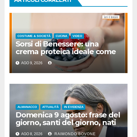
COSTUME & SOCIETÀ
CUCINA
VIDEO
Sorsi di Benessere: una
crema proteica ideale come
spuntino
AGO 9, 2026
ALMANACCO
ATTUALITÀ
IN EVIDENZA
Domenica 9 agosto: frase del
giorno, santi del giorno, nati
famosi, accadde oggi
AGO 8, 2026
RAIMONDO BOVONE