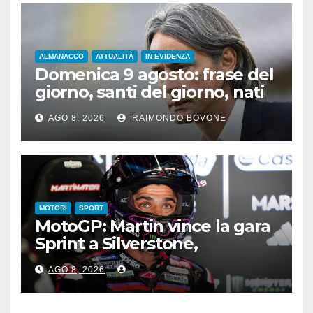
ALMANACCO
ATTUALITÀ
IN EVIDENZA
Domenica 9 agosto: frase del
giorno, santi del giorno, nati
famosi, accadde oggi
AGO 8, 2026
RAIMONDO BOVONE
MOTORI
SPORT
MotoGP: Martin vince la gara
Sprint a Silverstone,
preceduti Ogura e Bezzecchi
AGO 8, 2026