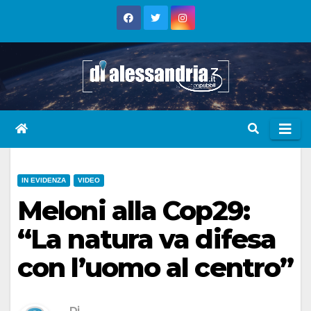
Skip
to
content
IN EVIDENZA
VIDEO
Meloni alla Cop29:
“La natura va difesa
con l’uomo al centro”
Di