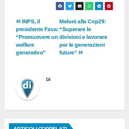
Navigazione
INPS, il
Meloni alla Cop29:
presidente Fava:
“Superare le
articoli
“Promuovere un
divisioni e lavorare
welfare
per le generazioni
generativo”
future”
Di
ARTICOLI CORRELATI