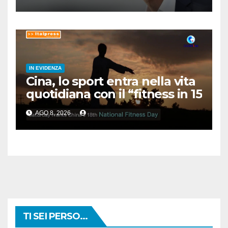
IN EVIDENZA
Cina, lo sport entra nella vita
quotidiana con il “fitness in 15
minuti”
AGO 8, 2026
TI SEI PERSO...