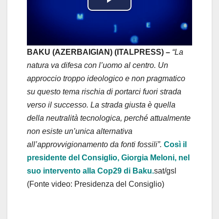
P
l
a
BAKU (AZERBAIGIAN) (ITALPRESS) –
“La
natura va difesa con l’uomo al centro. Un
y
approccio troppo ideologico e non pragmatico
su questo tema rischia di portarci fuori strada
V
verso il successo. La strada giusta è quella
i
della neutralità tecnologica, perché attualmente
non esiste un’unica alternativa
d
all’approvvigionamento da fonti fossili”.
Così il
presidente del Consiglio, Giorgia Meloni, nel
e
suo intervento alla Cop29 di Baku.
sat/gsl
o
(Fonte video: Presidenza del Consiglio)