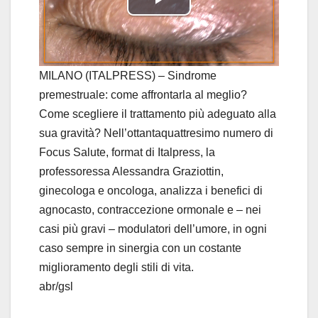
P
l
a
MILANO (ITALPRESS) – Sindrome
premestruale: come affrontarla al meglio?
y
Come scegliere il trattamento più adeguato alla
sua gravità? Nell’ottantaquattresimo numero di
V
Focus Salute, format di Italpress, la
i
professoressa Alessandra Graziottin,
ginecologa e oncologa, analizza i benefici di
d
agnocasto, contraccezione ormonale e – nei
casi più gravi – modulatori dell’umore, in ogni
e
caso sempre in sinergia con un costante
o
miglioramento degli stili di vita.
abr/gsl