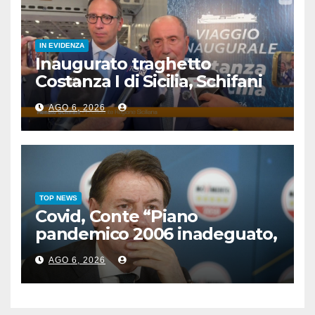
IN EVIDENZA
Inaugurato traghetto
Costanza I di Sicilia, Schifani
“Mantenuto impegni presi”
AGO 6, 2026
TOP NEWS
Covid, Conte “Piano
pandemico 2006 inadeguato,
virus senza precedenti”
AGO 6, 2026