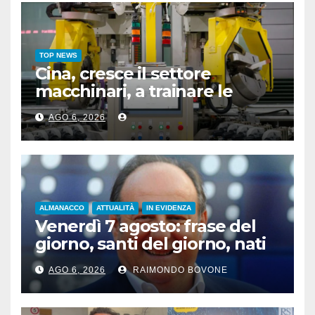
TOP NEWS
Cina, cresce il settore
macchinari, a trainare le
“attrezzature intelligenti”
AGO 6, 2026
ALMANACCO
ATTUALITÀ
IN EVIDENZA
Venerdì 7 agosto: frase del
giorno, santi del giorno, nati
famosi, accadde oggi
AGO 6, 2026
RAIMONDO BOVONE