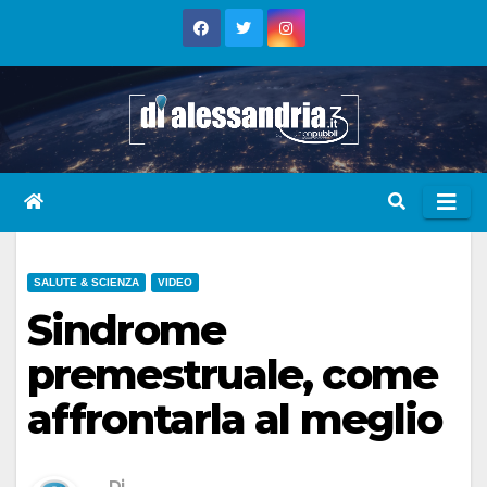
Skip
to
content
SALUTE & SCIENZA
VIDEO
Sindrome
premestruale, come
affrontarla al meglio
Di