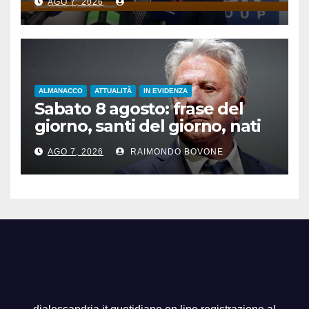
AGO 7, 2026
ALMANACCO
ATTUALITÀ
IN EVIDENZA
Sabato 8 agosto: frase del
giorno, santi del giorno, nati
famosi, accadde oggi
AGO 7, 2026
RAIMONDO BOVONE